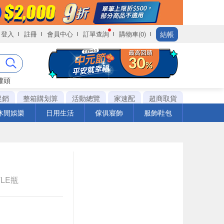
結帳
登入
註冊
會員中心
訂單查詢
購物車(0)
罐頭
促銷
整箱購划算
活動總覽
家速配
超商取貨
休閒娛樂
日用生活
傢俱寢飾
服飾鞋包
TLE瓶