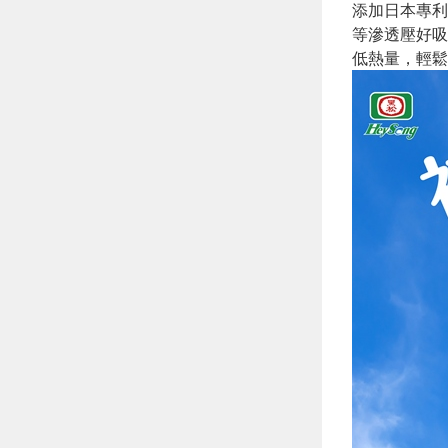
添加日本專利
等滲透壓好吸
低熱量，輕鬆