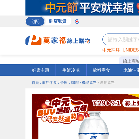
宅配
到店取貨
中元拜拜
UNIDES
米
巧克力
衛生紙
線上商
好康主題
生鮮冷凍
飲料零食
米油沖
首頁
/ 飲料零食
/ 茶飲．咖啡
/ 機能飲料
/ 運動飲料