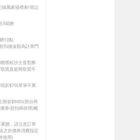
登記抽萬家福禮劵(登記
品任3箱贈
9贈10點
皆以折扣後金額為計算門
599贈黑松沙士造型擦
店取貨及超商取貨不
99現折$70(單筆不累
筆上限折$500)(部分商
價券/折扣碼併用)離
筆不累贈，請注意訂單
贈送之折價券消費指定
併使用)