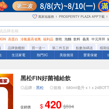
萬家福服務
PROSPERITY PLAZA APP下載
IGN
高蛋白
冷氣最高省萬
福利品
餅乾
泡麵
飲料
義美
中元拜拜
咖啡
城
品牌旗艦館
買一送一
第二件五折
點數加碼送
檔期
泡
生活家電
熱門3C
美妝個清
嬰童保健
黑松FIN好菌補給飲
◎品牌：
黑松
◎規格： 580ml毫升 x 1 x 24BOT
420
$
$594
促銷價