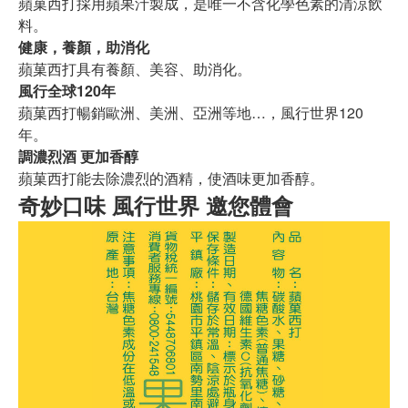
蘋菓西打採用蘋果汁製成，是唯一不含化學色素的清涼飲
料。
健康，養顏，助消化
蘋菓西打具有養顏、美容、助消化。
風行全球120年
蘋菓西打暢銷歐洲、美洲、亞洲等地…，風行世界120
年。
調濃烈酒 更加香醇
蘋菓西打能去除濃烈的酒精，使酒味更加香醇。
奇妙口味 風行世界 邀您體會