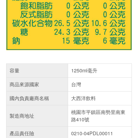
容量
1250ml毫升
商品來源國家
台灣
國內負責廠商名稱
大西洋飲料
桃園市平鎮區南勢里南東
製造商地址
路410號
產品責任險
0210-04PDL00011