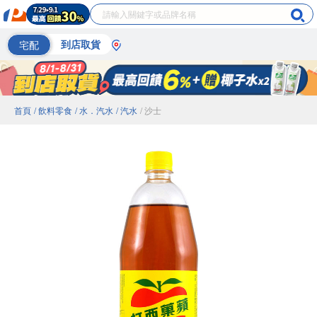
宅配
到店取貨
首頁
/ 飲料零食
/ 水．汽水
/ 汽水
/ 沙士