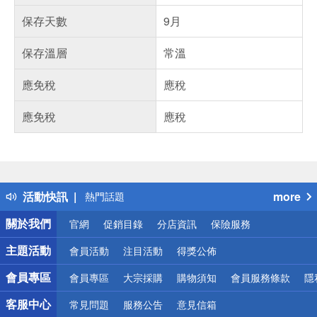
保存天數
9月
保存溫層
常溫
應免稅
應稅
應免稅
應稅
偏遠地區配送
詐騙網頁！請小心！
得獎公告
活動快訊
more
熱門話題
銀行優惠
關於我們
官網
促銷目錄
分店資訊
保險服務
偏遠地區配送
詐騙網頁！請小心！
主題活動
會員活動
注目活動
得獎公佈
會員專區
會員專區
大宗採購
購物須知
會員服務條款
隱
客服中心
常見問題
服務公告
意見信箱