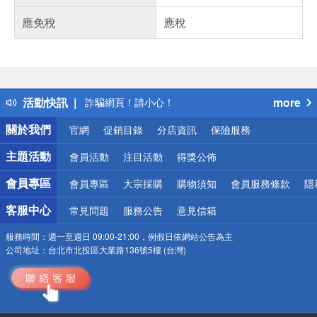
偏遠地區配送
應免稅
應稅
詐騙網頁！請小心！
得獎公告
熱門話題
銀行優惠
偏遠地區配送
活動快訊
more
詐騙網頁！請小心！
關於我們
官網
促銷目錄
分店資訊
保險服務
主題活動
會員活動
注目活動
得獎公佈
會員專區
會員專區
大宗採購
購物須知
會員服務條款
隱
客服中心
常見問題
服務公告
意見信箱
服務時間：
週一至週日 09:00-21:00，例假日依網站公告為主
公司地址：
台北市北投區大業路136號5樓 (台灣)