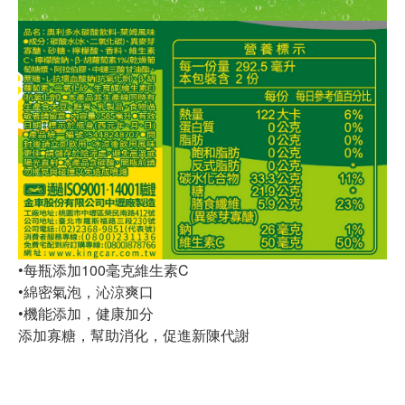
•每瓶添加100毫克維生素C
•綿密氣泡，沁涼爽口
•機能添加，健康加分
添加寡糖，幫助消化，促進新陳代謝