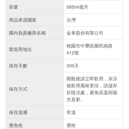
容量
585ml毫升
商品來源國家
台灣
國內負責廠商名稱
金車股份有限公司
桃園市中壢區榮民南路
製造商地址
412號
保存天數
330天
開瓶後請立即飲用，冰涼
後飲用風味更佳，請儲存
保存方式
於陰涼處，避免高溫與陽
光直射。
保存溫層
常溫
應免稅
應稅