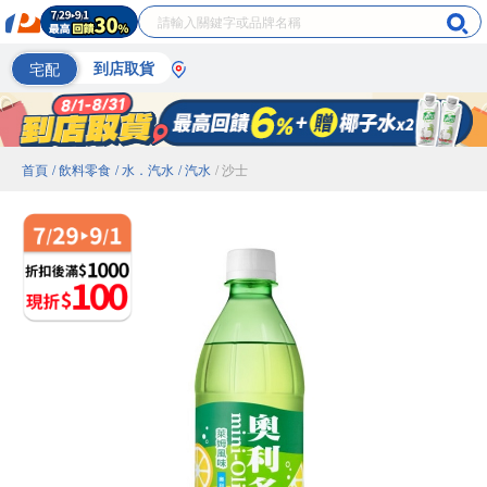
宅配
到店取貨
首頁
/ 飲料零食
/ 水．汽水
/ 汽水
/ 沙士