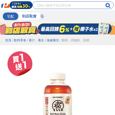
宅配
到店取貨
首頁
/ 飲料零食
/ 果汁．養生
/ 保健養生
/ 雞精．四物飲．燕窩