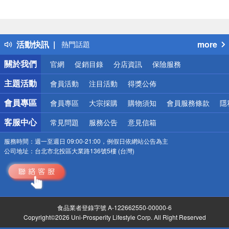
偏遠地區配送
詐騙網頁！請小心！
得獎公告
活動快訊
more
熱門話題
銀行優惠
關於我們
官網
促銷目錄
分店資訊
保險服務
偏遠地區配送
詐騙網頁！請小心！
主題活動
會員活動
注目活動
得獎公佈
會員專區
會員專區
大宗採購
購物須知
會員服務條款
隱
客服中心
常見問題
服務公告
意見信箱
服務時間：
週一至週日 09:00-21:00，例假日依網站公告為主
公司地址：
台北市北投區大業路136號5樓 (台灣)
食品業者登錄字號 A-122662550-00000-6
Copyright©2026 Uni-Prosperity Lifestyle Corp. All Right Reserved