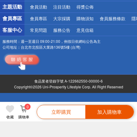
詐騙網頁！請小心！
主題活動
會員活動
注目活動
得獎公佈
會員專區
會員專區
大宗採購
購物須知
會員服務條款
隱
客服中心
常見問題
服務公告
意見信箱
服務時間：
週一至週日 09:00-21:00，例假日依網站公告為主
公司地址：
台北市北投區大業路136號5樓 (台灣)
食品業者登錄字號 A-122662550-00000-6
Copyright©2026 Uni-Prosperity Lifestyle Corp. All Right Reserved
0
立即購買
加入購物車
收藏
購物車