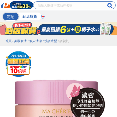
宅配
到店取貨
首頁
/ 美妝個清
/ 個人清潔
/ 洗護造型
/ 護髮乳