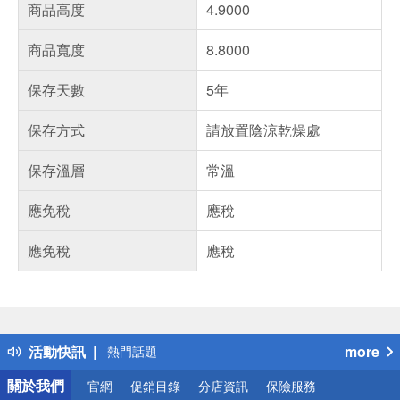
商品高度
4.9000
商品寬度
8.8000
保存天數
5年
保存方式
請放置陰涼乾燥處
保存溫層
常溫
應免稅
應稅
應免稅
應稅
偏遠地區配送
詐騙網頁！請小心！
得獎公告
活動快訊
more
熱門話題
銀行優惠
關於我們
官網
促銷目錄
分店資訊
保險服務
偏遠地區配送