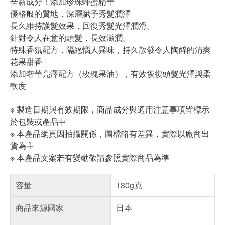
全新成分！添加珍珠蜂蜜精華
優格般的質地，深層賦予秀髮潤澤
長久維持護髮效果，回復秀髮光澤潤滑。
針對令人在意的頭髮，長效滋潤。
特殊香氛配方，隔絕惱人異味，持久散發令人陶醉的清爽
花果甜香
添加奢華亮澤配方（玫瑰果油），有效恢復頭髮光澤與柔
軟度
※ 製造日期與有效期限，商品成分與適用注意事項皆標示
於包裝或產品中
※ 本產品網頁因拍攝關係，圖檔略有差異，實際以廠商出
貨為主
※ 本產品文案若有變動敬請參照實際商品為準
容量
180g克
商品來源國家
日本