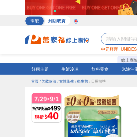
宅配
到店取貨
中元拜拜
UNIDES
罐頭
海苔
巧克力
線上商
好康主題
生鮮冷凍
飲料零食
米油沖
首頁
/ 美妝個清
/ 女性衛生
/ 衛生棉
/ 日用標準