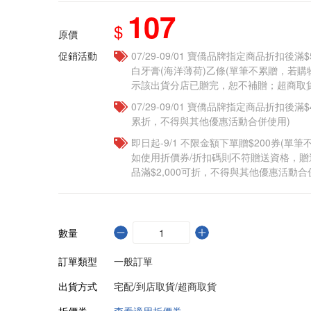
107
$
原價
促銷活動
07/29-09/01 寶僑品牌指定商品折扣後滿$5
白牙膏(海洋薄荷)乙條(單筆不累贈，若
示該出貨分店已贈完，恕不補贈；超商取貨
07/29-09/01 寶僑品牌指定商品折扣後滿$
累折，不得與其他優惠活動合併使用)
即日起-9/1 不限金額下單贈$200券(單
如使用折價券/折扣碼則不符贈送資格，
品滿$2,000可折，不得與其他優惠活動合
數量
訂單類型
一般訂單
出貨方式
宅配/到店取貨/超商取貨