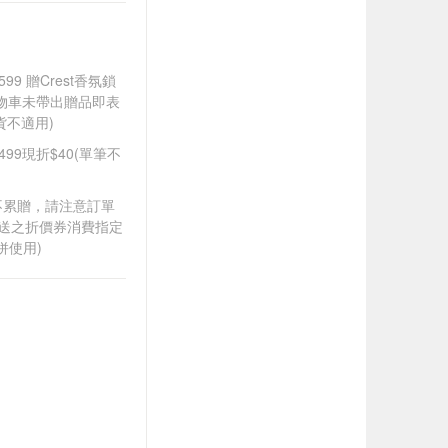
99 贈Crest香氛鎖
購物車未帶出贈品即表
不適用)
499現折$40(單筆不
筆不累贈，請注意訂單
贈送之折價券消費指定
併使用)