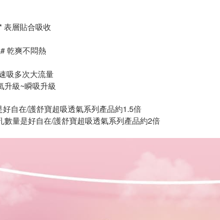
瞬吸* 表層貼合吸收
.超透氣
孔# 乾爽不悶熱
.超瞬吸
鎖 速吸多次大流量
透氣升級~瞬吸升級
是好自在/護舒寶超吸透氣系列產品約1.5倍
孔數量是好自在/護舒寶超吸透氣系列產品約2倍