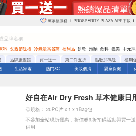
萬家福服務
PROSPERITY PLAZA APP下載
IGN
父親節送禮
冷氣最高省萬
福利品
餅乾
泡麵
飲料
義美
中元拜
衛生紙
城
品牌旗艦館
買一送一
第二件五折
點數加碼送
檔期
泡
生活家電
熱門3C
美妝個清
嬰童保健
好自在Air Dry Fresh 草本健康
◎規格： 20PC片 x 1 x 1Bag包
不參加全站現折優惠，折價券&折扣碼活動與買一
併用