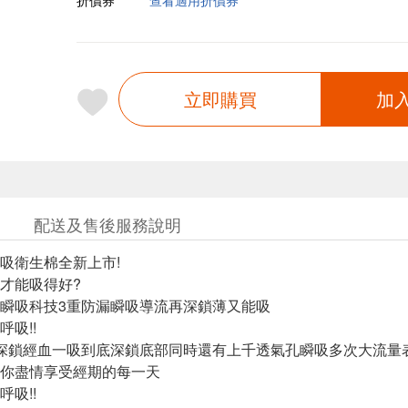
折價券
查看適用折價券
立即購買
加
配送及售後服務說明
吸衛生棉全新上市!
才能吸得好?
瞬吸科技3重防漏瞬吸導流再深鎖薄又能吸
吸!!
深鎖經血一吸到底深鎖底部同時還有上千透氣孔瞬吸多次大流量
你盡情享受經期的每一天
吸!!