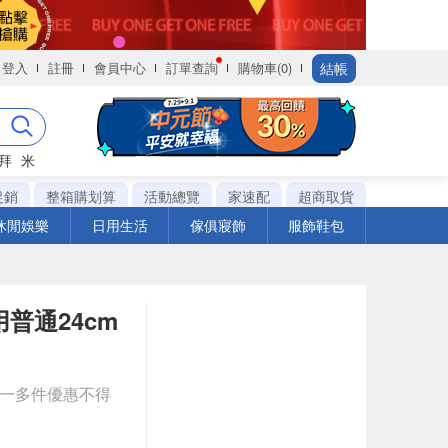
結帳
登入
註冊
會員中心
訂單查詢
購物車(0)
拜
米
促銷
整箱購划算
活動總覽
家速配
超商取貨
休閒娛樂
日用生活
傢俱寢飾
服飾鞋包
日用普通24cm
送一多件優惠不得