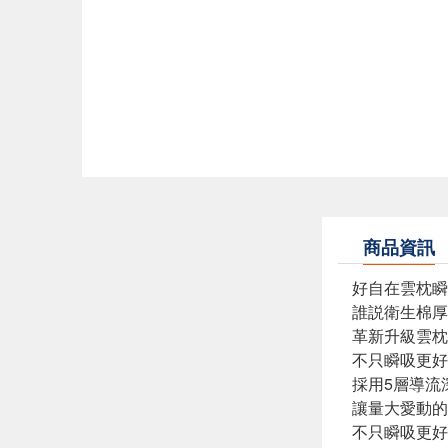
商品資訊
好自在雲枕瞬
誰説衛生棉厚
革新升級雲枕
不只瞬吸更好呼
採用5層導流
讓量大愛動的
不只瞬吸更好呼