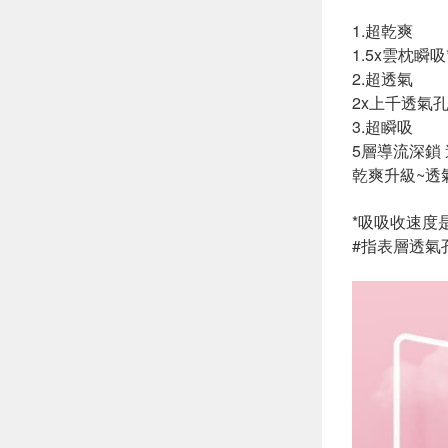
1.超乾爽
1.5x雲枕
2
2x上千透氣
3
5層導流深
乾爽升級~
*吸吸收速度
#指表層透氣