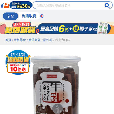
宅配
到店取貨
首頁
/ 飲料零食
/ 精選餅乾
/ 甜餅乾
/ 巧克力口味