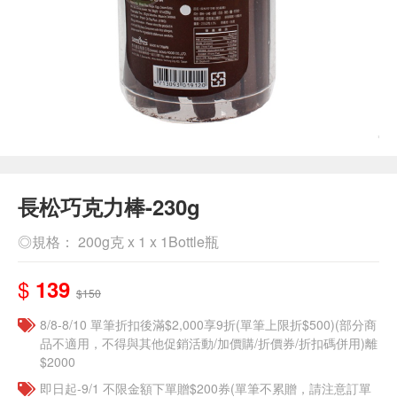
長松巧克力棒-230g
◎規格： 200g克 x 1 x 1Bottle瓶
$
139
$150
8/8-8/10 單筆折扣後滿$2,000享9折(單筆上限折$500)(部分商
品不適用，不得與其他促銷活動/加價購/折價券/折扣碼併用)離
$2000
即日起-9/1 不限金額下單贈$200券(單筆不累贈，請注意訂單