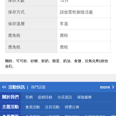
保存天數
12月
保存方式
請放置乾燥陰涼處
保存溫層
常溫
應免稅
應稅
應免稅
應稅
麵粉、可可粉、砂糖、鮮奶、雞蛋、奶油、食鹽、抗氧化劑(維他
命E)。
偏遠地區配送
詐騙網頁！請小心！
得獎公告
活動快訊
more
熱門話題
銀行優惠
關於我們
官網
促銷目錄
分店資訊
保險服務
偏遠地區配送
詐騙網頁！請小心！
主題活動
會員活動
注目活動
得獎公佈