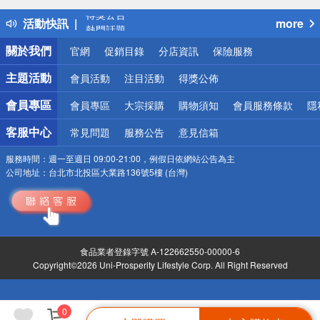
得獎公告
活動快訊
more
熱門話題
銀行優惠
關於我們
官網
促銷目錄
分店資訊
保險服務
偏遠地區配送
詐騙網頁！請小心！
主題活動
會員活動
注目活動
得獎公佈
會員專區
會員專區
大宗採購
購物須知
會員服務條款
隱
客服中心
常見問題
服務公告
意見信箱
服務時間：
週一至週日 09:00-21:00，例假日依網站公告為主
公司地址：
台北市北投區大業路136號5樓 (台灣)
食品業者登錄字號 A-122662550-00000-6
Copyright©2026 Uni-Prosperity Lifestyle Corp. All Right Reserved
0