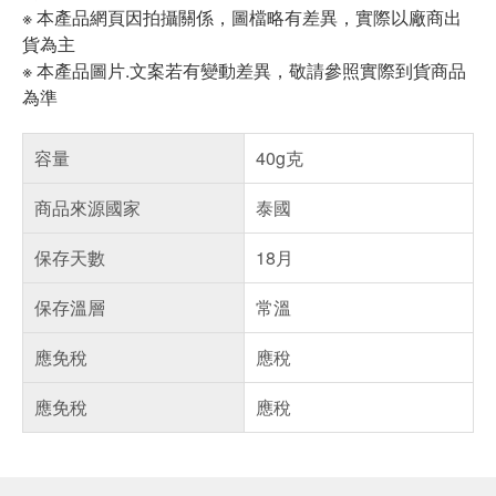
※ 本產品網頁因拍攝關係，圖檔略有差異，實際以廠商出
貨為主
※ 本產品圖片.文案若有變動差異，敬請參照實際到貨商品
為準
容量
40g克
商品來源國家
泰國
保存天數
18月
保存溫層
常溫
應免稅
應稅
應免稅
應稅
偏遠地區配送
詐騙網頁！請小心！