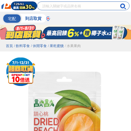
宅配
到店取貨
首頁
/ 飲料零食
/ 休閒零食
/ 果乾蜜餞
/ 水果果肉