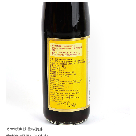
遵古製法-懷舊好滋味