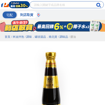
宅配
到店取貨
首頁
/ 米油沖泡
/ 調味．罐頭湯品．南北貨
/ 調味品
/ 醬油