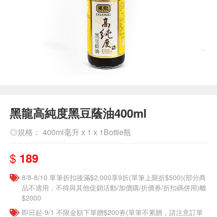
黑龍高純度黑豆蔭油400ml
◎規格： 400ml毫升 x 1 x 1Bottle瓶
$
189
8/8-8/10 單筆折扣後滿$2,000享9折(單筆上限折$500)(部分商
品不適用，不得與其他促銷活動/加價購/折價券/折扣碼併用)離
$2000
即日起-9/1 不限金額下單贈$200券(單筆不累贈，請注意訂單