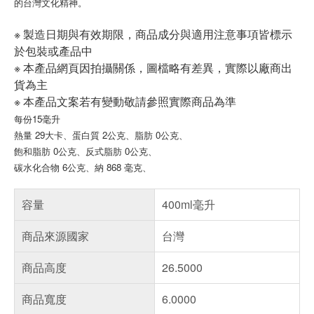
的台灣文化精神。
※ 製造日期與有效期限，商品成分與適用注意事項皆標示
於包裝或產品中
※ 本產品網頁因拍攝關係，圖檔略有差異，實際以廠商出
貨為主
※ 本產品文案若有變動敬請參照實際商品為準
每份15毫升
熱量 29大卡
、
蛋白質 2公克
、
脂肪 0公克
、
飽和脂肪 0公克
、
反式脂肪 0公克
、
碳水化合物 6公克
、
納 868 毫克
、
容量
400ml毫升
商品來源國家
台灣
商品高度
26.5000
商品寬度
6.0000