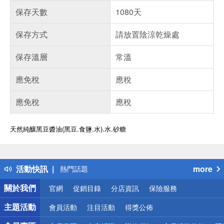
保存天數
1080天
保存方式
請放置陰涼乾燥處
保存溫層
常溫
應免稅
應稅
應免稅
應稅
天然純釀黑豆醬油(黑豆.食鹽.水).水.砂糖
偏遠地區配送
詐騙網頁！請小心！
得獎公告
活動快訊
more
熱門話題
銀行優惠
關於我們
官網
促銷目錄
分店資訊
保險服務
偏遠地區配送
詐騙網頁！請小心！
主題活動
會員活動
注目活動
得獎公佈