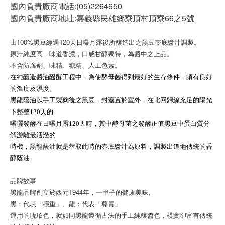
國內負責廠商電話:(05)2264650
國內負責廠商地址:嘉義縣民雄鄉寮頂村頂寮66之5號
由100%黑豆經過120天日曝月露後所釀造出之黑豆壺底醬汁調製。
原汁純度高，味道香濃，口感甘醇獨特，為醬中之上品。
不含防腐劑、味精、糖精、人工色素。
在純釀造醬油醱酵工程中，為使酵母菌得到最好的生存條件，須有良好
的溫度及濕度。
黑龍蔭油以手工製麴後之黑豆，封蓋置於室外，在北回歸線充足的陽光
下整整120天的
曝曬發酵在日曝月露120天時，其中酵母菌之發酵正值黑豆中蛋白質分
解游離最活潑的
時機，黑龍蔭油就是萃取此時的壺底醬汁為原料，調製出道地傳統的香
醇蔭油.
品牌故事
黑龍品牌創立於西元1944年，一甲子的健康美味,
黑：代表「穩重」、龍：代表「尊貴」
運用的琥珀色，就如同黑龍遵循古法的手工純釀醬色，樸實卻富有傳統