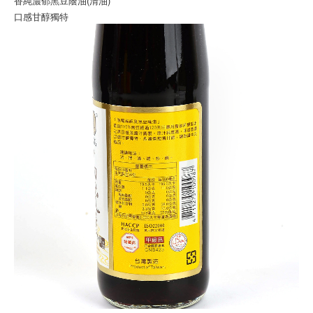
香純濃郁黑豆蔭油(清油)
口感甘醇獨特