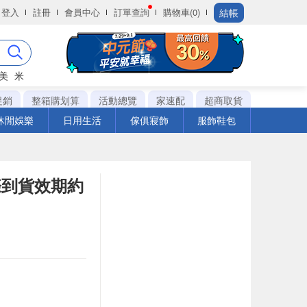
結帳
登入
註冊
會員中心
訂單查詢
購物車(0)
美
米
促銷
整箱購划算
活動總覽
家速配
超商取貨
休閒娛樂
日用生活
傢俱寢飾
服飾鞋包
際到貨效期約