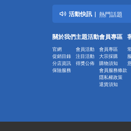
得獎公告
活動快訊
熱門話題
銀行優惠
偏遠地區配
關於我們
主題活動
會員專區
詐騙網頁！
官網
會員活動
會員專區
促銷目錄
注目活動
大宗採購
分店資訊
得獎公佈
購物須知
保險服務
會員服務條款
隱私權政策
退貨須知