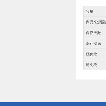
容量
商品來源國
保存天數
保存溫層
應免稅
應免稅
偏遠地區配
詐騙網頁！