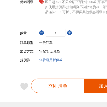
促銷活動
即日起-9/1 不限金額下單贈$200券(單
如使用折價券/折扣碼則不符贈送資格，
品滿$2,000可折，不得與其他優惠活動合
數量
訂單類型
一般訂單
出貨方式
宅配/到店取貨
折價券
查看適用折價券
立即購買
加