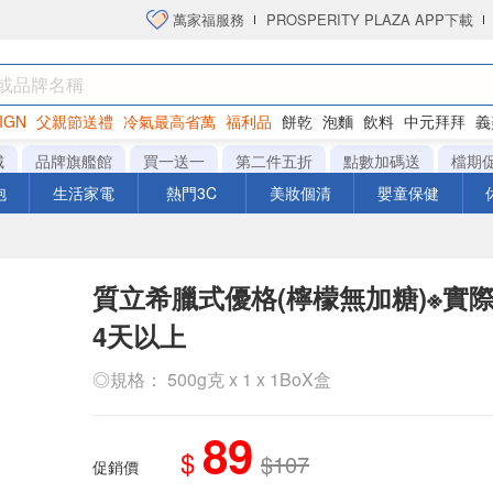
萬家福服務
PROSPERITY PLAZA APP下載
IGN
父親節送禮
冷氣最高省萬
福利品
餅乾
泡麵
飲料
中元拜拜
義
洋芋片
城
品牌旗艦館
買一送一
第二件五折
點數加碼送
檔期
泡
生活家電
熱門3C
美妝個清
嬰童保健
質立希臘式優格(檸檬無加糖)※實
4天以上
◎規格： 500g克 x 1 x 1BoX盒
89
$
$107
促銷價