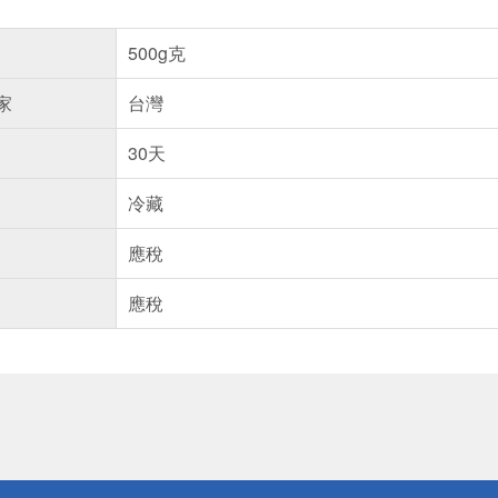
500g克
家
台灣
30天
冷藏
應稅
應稅
送
請小心！