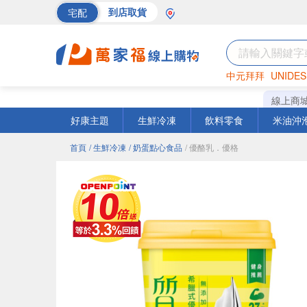
宅配
到店取貨
中元拜拜
UNIDES
巧克力
罐頭
海苔
線上商
好康主題
生鮮冷凍
飲料零食
米油沖
首頁
/ 生鮮冷凍
/ 奶蛋點心食品
/ 優酪乳．優格