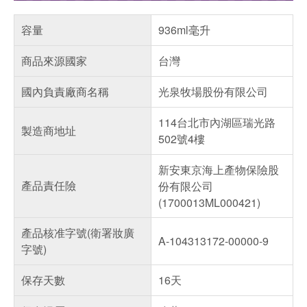
容量
936ml毫升
商品來源國家
台灣
國內負責廠商名稱
光泉牧場股份有限公司
114台北市內湖區瑞光路
製造商地址
502號4樓
新安東京海上產物保險股
產品責任險
份有限公司
(1700013ML000421)
產品核准字號(衛署妝廣
A-104313172-00000-9
字號)
保存天數
16天