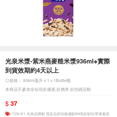
光泉米漿-紫米燕麥糙米漿936ml※實際
到貨效期約4天以上
◎規格： 936ml毫升 x 1 x 1Bottle瓶
本商品不參加全站現折優惠.折價券.折扣碼活動
$
37
7/29-9/1 光泉品牌館 指定品折扣後滿$299現折$20(單筆最高