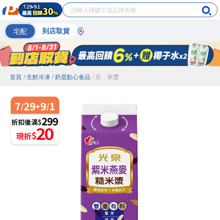
宅配
到店取貨
首頁
/ 生鮮冷凍
/ 奶蛋點心食品
/ 豆．米漿