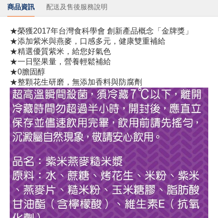
商品資訊
配送及售後服務說明
★榮獲2017年台灣食科學會 創新產品概念「金牌獎」

★添加紫米與燕麥，口感多元，健康雙重補給

★精選優質紫米，給您好氣色

★一日堅果量，營養輕鬆補給

★0膽固醇

★整顆花生研磨，無添加香料與防腐劑