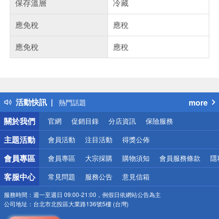
保存溫層
冷藏
應免稅
應稅
應免稅
應稅
偏遠地區配送
詐騙網頁！請小心！
得獎公告
活動快訊
more
熱門話題
銀行優惠
關於我們
官網
促銷目錄
分店資訊
保險服務
偏遠地區配送
詐騙網頁！請小心！
主題活動
會員活動
注目活動
得獎公佈
會員專區
會員專區
大宗採購
購物須知
會員服務條款
隱
客服中心
常見問題
服務公告
意見信箱
服務時間：
週一至週日 09:00-21:00，例假日依網站公告為主
公司地址：
台北市北投區大業路136號5樓 (台灣)