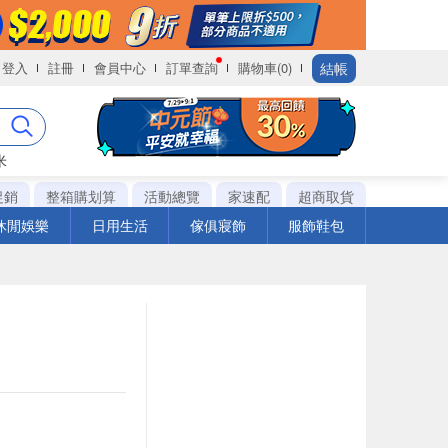
結帳
登入
註冊
會員中心
訂單查詢
購物車(0)
米
促銷
整箱購划算
活動總覽
家速配
超商取貨
休閒娛樂
日用生活
傢俱寢飾
服飾鞋包