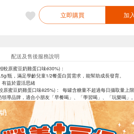
立即購買
加
配送及售後服務說明
相較原蜜豆奶雞蛋口味é30%)：
6.5g/瓶，滿足學齡兒童1/2餐蛋白質需求，能幫助成長發育。
：有益於靈活思緒
(較原蜜豆奶雞蛋口味ê25%)： 每罐含糖量不超過每日攝取量上限1
奶領導品牌，適合小朋友「早餐喝」、「學習喝」、「玩樂喝」