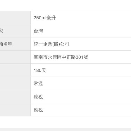
250ml毫升
家
台灣
商名稱
統一企業(股)公司
臺南市永康區中正路301號
180天
常溫
應稅
應稅