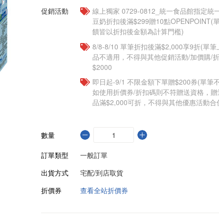
促銷活動
線上獨家 0729-0812_統一食品館指定
豆奶折扣後滿$299贈10點OPENPOINT
饋皆以折扣後金額為計算門檻)
8/8-8/10 單筆折扣後滿$2,000享9折(單
品不適用，不得與其他促銷活動/加價購/折
$2000
即日起-9/1 不限金額下單贈$200券(單
如使用折價券/折扣碼則不符贈送資格，
品滿$2,000可折，不得與其他優惠活動合
數量
訂單類型
一般訂單
出貨方式
宅配/到店取貨
折價券
查看全站折價券