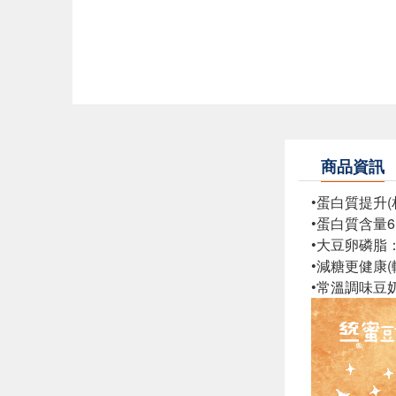
商品資訊
•蛋白質提升(
•蛋白質含量
•大豆卵磷脂
•減糖更健康
•常溫調味豆