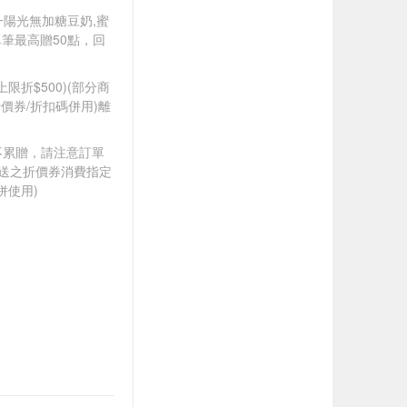
統一陽光無加糖豆奶,蜜
(單筆最高贈50點，回
筆上限折$500)(部分商
價券/折扣碼併用)離
筆不累贈，請注意訂單
贈送之折價券消費指定
併使用)