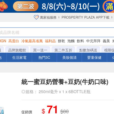
萬家福服務
PROSPERITY PLAZA APP下載
IGN
高蛋白
冷氣最高省萬
福利品
餅乾
泡麵
飲料
中元拜拜
義美
海苔
城
品牌旗艦館
買一送一
第二件五折
點數加碼送
檔期
泡
生活家電
熱門3C
美妝個清
嬰童保健
統一蜜豆奶營養+豆奶(牛奶口味)
◎規格： 250ml毫升 x 1 x 6BOTTLE瓶
71
$
$80
促銷價