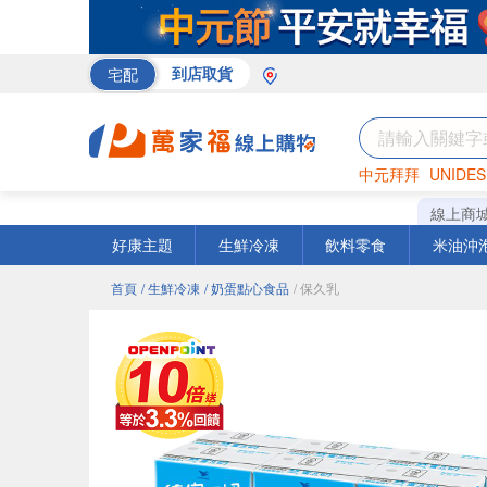
宅配
到店取貨
中元拜拜
UNIDES
巧克力
罐頭
咖啡
線上商
好康主題
生鮮冷凍
飲料零食
米油沖
首頁
/ 生鮮冷凍
/ 奶蛋點心食品
/ 保久乳