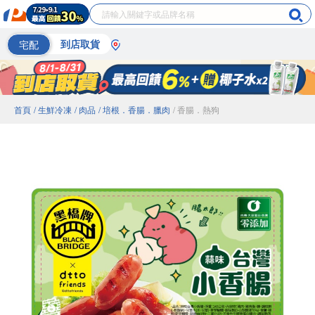
宅配
到店取貨
首頁
/ 生鮮冷凍
/ 肉品
/ 培根．香腸．臘肉
/ 香腸．熱狗