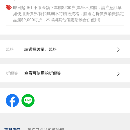
即日起-9/1 不限金額下單贈$200券(單筆不累贈，請注意訂單
如使用折價券/折扣碼則不符贈送資格，贈送之折價券消費指定
品滿$2,000可折，不得與其他優惠活動合併使用)
規格：
請選擇數量、規格
折價券
查看可使用的折價券
商品資訊
配送及售後服務說明