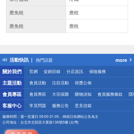
應免稅
應稅
應免稅
應稅
偏遠地區配送
詐騙網頁！請小心！
得獎公告
活動快訊
more
熱門話題
銀行優惠
關於我們
官網
促銷目錄
分店資訊
保險服務
偏遠地區配送
詐騙網頁！請小心！
主題活動
會員活動
注目活動
得獎公佈
會員專區
會員專區
大宗採購
購物須知
會員服務條款
隱
客服中心
常見問題
服務公告
意見信箱
服務時間：
週一至週日 09:00-21:00，例假日依網站公告為主
公司地址：
台北市北投區大業路136號5樓 (台灣)