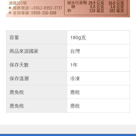
容量
180g克
商品來源國家
台灣
保存天數
1年
保存溫層
冷凍
應免稅
應稅
應免稅
應稅
偏遠地區配送
詐騙網頁！請小心！
得獎公告