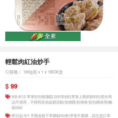
輕鬆肉紅油炒手
◎規格： 180g克 x 1 x 1BOX盒
$
99
8/8-8/10 單筆折扣後滿$2,000享9折(單筆上限折$500)(部分商
品不適用，不得與其他促銷活動/加價購/折價券/折扣碼併用)離
$2000
即日起-9/1 不限金額下單贈$200券(單筆不累贈，請注意訂單