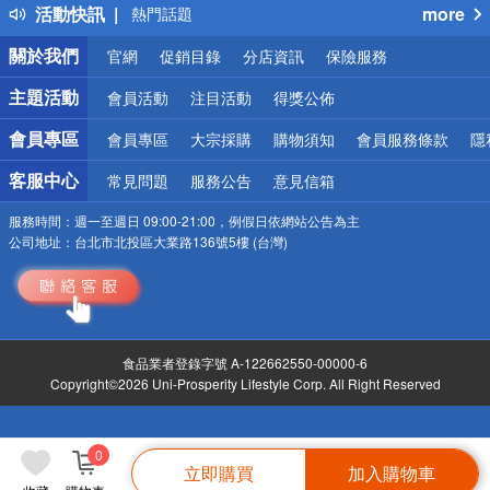
活動快訊
more
熱門話題
銀行優惠
關於我們
官網
促銷目錄
分店資訊
保險服務
偏遠地區配送
詐騙網頁！請小心！
主題活動
會員活動
注目活動
得獎公佈
會員專區
會員專區
大宗採購
購物須知
會員服務條款
隱
客服中心
常見問題
服務公告
意見信箱
服務時間：
週一至週日 09:00-21:00，例假日依網站公告為主
公司地址：
台北市北投區大業路136號5樓 (台灣)
食品業者登錄字號 A-122662550-00000-6
Copyright©2026 Uni-Prosperity Lifestyle Corp. All Right Reserved
0
立即購買
加入購物車