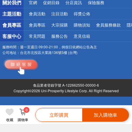
關於我們
官網
促銷目錄
分店資訊
保險服務
偏遠地區配送
詐騙網頁！請小心！
主題活動
會員活動
注目活動
得獎公佈
會員專區
會員專區
大宗採購
購物須知
會員服務條款
隱
客服中心
常見問題
服務公告
意見信箱
服務時間：
週一至週日 09:00-21:00，例假日依網站公告為主
公司地址：
台北市北投區大業路136號5樓 (台灣)
食品業者登錄字號 A-122662550-00000-6
Copyright©2026 Uni-Prosperity Lifestyle Corp. All Right Reserved
0
立即購買
加入購物車
收藏
購物車