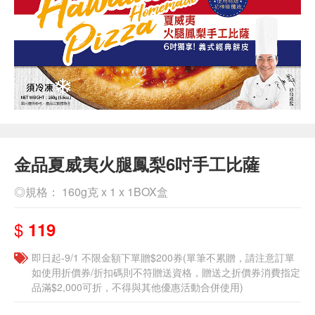
金品夏威夷火腿鳳梨6吋手工比薩
◎規格： 160g克 x 1 x 1BOX盒
$
119
即日起-9/1 不限金額下單贈$200券(單筆不累贈，請注意訂單
如使用折價券/折扣碼則不符贈送資格，贈送之折價券消費指定
品滿$2,000可折，不得與其他優惠活動合併使用)