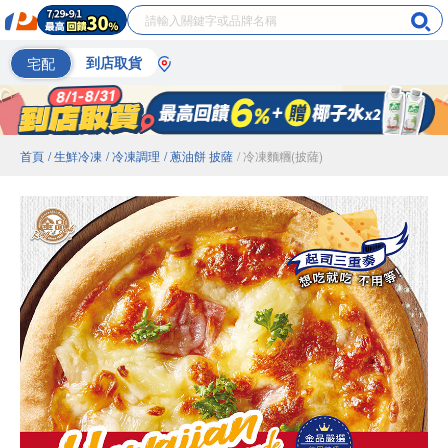
宅配
到店取貨
首頁
/ 生鮮冷凍
/ 冷凍調理
/ 蔥油餅 披薩
/ 冷凍麵糰(披薩)