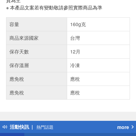
貨為主
※ 本產品文案若有變動敬請參照實際商品為準
容量
160g克
商品來源國家
台灣
保存天數
12月
保存溫層
冷凍
應免稅
應稅
應免稅
應稅
偏遠地區配送
詐騙網頁！請小心！
得獎公告
活動快訊
more
熱門話題
銀行優惠