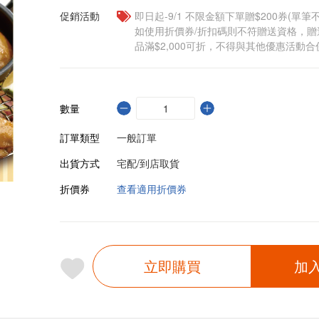
促銷活動
即日起-9/1 不限金額下單贈$200券(單
如使用折價券/折扣碼則不符贈送資格，
品滿$2,000可折，不得與其他優惠活動合
數量
訂單類型
一般訂單
出貨方式
宅配/到店取貨
折價券
查看適用折價券
立即購買
加