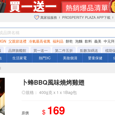
萬家福服務
PROSPERITY PLAZA APP下載
IGN
父親節送禮
冷氣最高省萬
福利品
餅乾
泡麵
飲料
義美
中元拜
衛生紙
城
品牌旗艦館
買一送一
第二件五折
點數加碼送
檔期
泡
生活家電
熱門3C
美妝個清
嬰童保健
類
卜蜂BBQ風味燒烤雞翅
◎規格： 400g克 x 1 x 1Bag包
169
$
原價