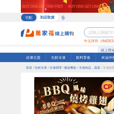
宅配
到店取貨
中元拜拜
UNIDES
罐頭
海苔
巧克力
線上商
好康主題
生鮮冷凍
飲料零食
米油沖
首頁
/ 生鮮冷凍
/ 冷凍調理
/ 微波餐點
/ 冷凍肉品．蔬菜
/ 冷凍肉