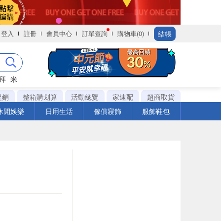
結帳
登入
註冊
會員中心
訂單查詢
購物車(0)
拜
米
促銷
整箱購划算
活動總覽
家速配
超商取貨
休閒娛樂
日用生活
傢俱寢飾
服飾鞋包