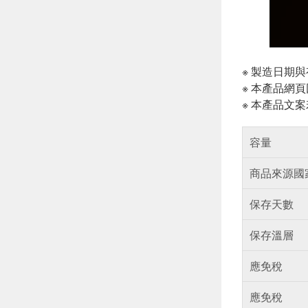
※ 製造日期
※ 本產品網
※ 本產品文
容量
商品來源國
保存天數
保存溫層
應免稅
應免稅