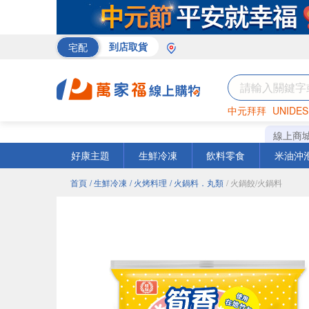
宅配
到店取貨
中元拜拜
UNIDES
巧克力
罐頭
海苔
線上商
好康主題
生鮮冷凍
飲料零食
米油沖
首頁
/ 生鮮冷凍
/ 火烤料理
/ 火鍋料．丸類
/ 火鍋餃/火鍋料