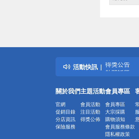
偏遠地區配
詐騙網頁！
得獎公告
活動快訊
熱門話題
銀行優惠
偏遠地區配
關於我們
主題活動
會員專區
詐騙網頁！
官網
會員活動
會員專區
促銷目錄
注目活動
大宗採購
分店資訊
得獎公佈
購物須知
保險服務
會員服務條款
隱私權政策