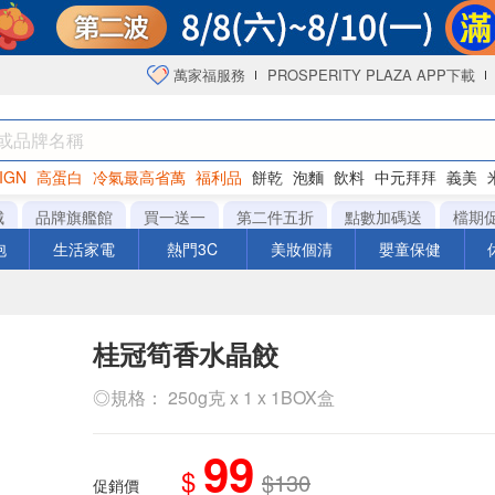
萬家福服務
PROSPERITY PLAZA APP下載
IGN
高蛋白
冷氣最高省萬
福利品
餅乾
泡麵
飲料
中元拜拜
義美
洋芋片
城
品牌旗艦館
買一送一
第二件五折
點數加碼送
檔期
泡
生活家電
熱門3C
美妝個清
嬰童保健
桂冠筍香水晶餃
◎規格： 250g克 x 1 x 1BOX盒
99
$
$130
促銷價