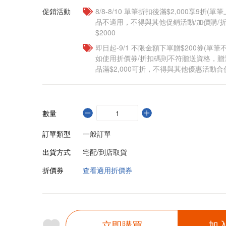
促銷活動
8/8-8/10 單筆折扣後滿$2,000享9折(單
品不適用，不得與其他促銷活動/加價購/折
$2000
即日起-9/1 不限金額下單贈$200券(單
如使用折價券/折扣碼則不符贈送資格，
品滿$2,000可折，不得與其他優惠活動合
數量
訂單類型
一般訂單
出貨方式
宅配/到店取貨
折價券
查看適用折價券
立即購買
加