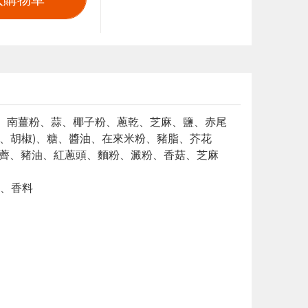
乾、南薑粉、蒜、椰子粉、蔥乾、芝麻、鹽、赤尾
白、胡椒)、糖、醬油、在來米粉、豬脂、芥花
、荸薺、豬油、紅蔥頭、麵粉、澱粉、香菇、芝麻
、香料