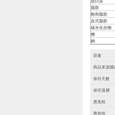
蛋白質
脂肪
飽和脂肪
反式脂肪
碳水化合物
糖
鈉
容量
商品來源國
保存天數
保存溫層
應免稅
應免稅