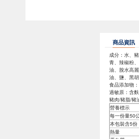
商品資訊
成分：水、豬
青、辣椒粉、
油、脫水高麗
油、鹽、黑胡
食品添加物：
過敏原：含麩
豬肉/豬脂/
營養標示
每一份量50
本包裝含5份
熱量