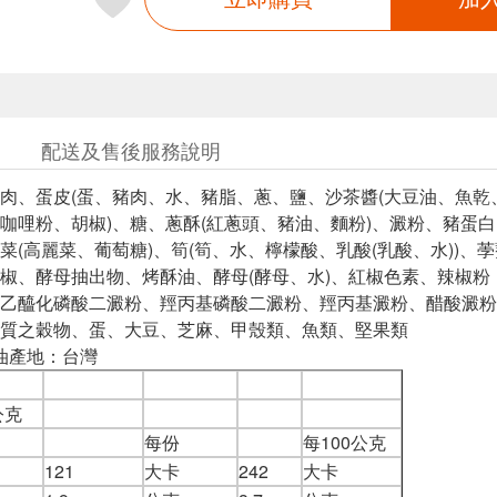
配送及售後服務說明
肉、蛋皮(蛋、豬肉、水、豬脂、蔥、鹽、沙茶醬(大豆油、魚
咖哩粉、胡椒)、糖、蔥酥(紅蔥頭、豬油、麵粉)、澱粉、豬蛋
菜(高麗菜、葡萄糖)、筍(筍、水、檸檬酸、乳酸(乳酸、水))
椒、酵母抽出物、烤酥油、酵母(酵母、水)、紅椒色素、辣椒粉
乙醯化磷酸二澱粉、羥丙基磷酸二澱粉、羥丙基澱粉、醋酸澱粉
質之穀物、蛋、大豆、芝麻、甲殼類、魚類、堅果類
豬油產地：台灣
公克
每份
每100公克
121
大卡
242
大卡