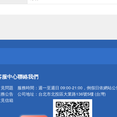
送
請小心！
送
客服中心
聯絡我們
請小心！
常見問題
服務時間：
週一至週日 09:00-21:00，例假日依網站
服務公告
公司地址：
台北市北投區大業路136號5樓 (台灣)
意見信箱