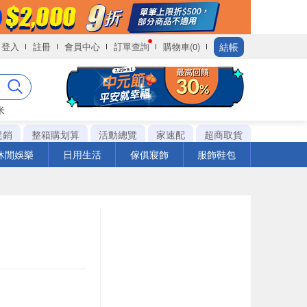
結帳
登入
註冊
會員中心
訂單查詢
購物車(0)
米
促銷
整箱購划算
活動總覽
家速配
超商取貨
休閒娛樂
日用生活
傢俱寢飾
服飾鞋包