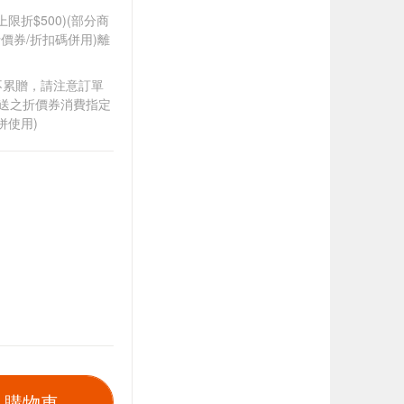
筆上限折$500)(部分商
價券/折扣碼併用)離
筆不累贈，請注意訂單
贈送之折價券消費指定
併使用)
入購物車