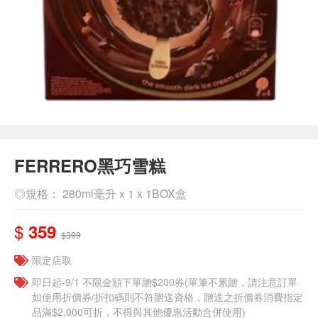
FERRERO黑巧雪糕
◎規格： 280ml毫升 x 1 x 1BOX盒
$
359
$399
限定店取
即日起-9/1 不限金額下單贈$200券(單筆不累贈，請注意訂單
如使用折價券/折扣碼則不符贈送資格，贈送之折價券消費指定
品滿$2,000可折，不得與其他優惠活動合併使用)