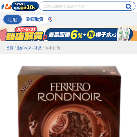
宅配
到店取貨
首頁
/ 生鮮冷凍
/ 冰品
/ 冰棒 甜筒