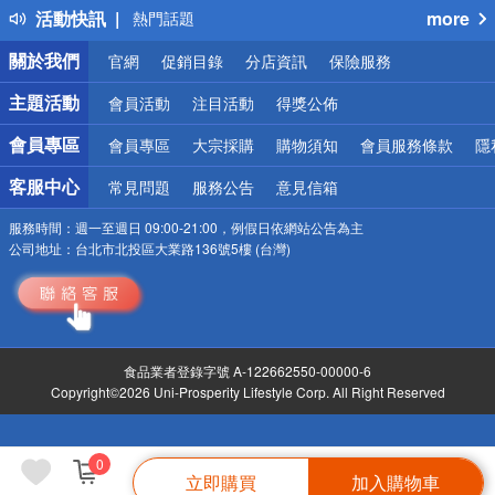
活動快訊
more
熱門話題
銀行優惠
關於我們
官網
促銷目錄
分店資訊
保險服務
偏遠地區配送
詐騙網頁！請小心！
主題活動
會員活動
注目活動
得獎公佈
會員專區
會員專區
大宗採購
購物須知
會員服務條款
隱
客服中心
常見問題
服務公告
意見信箱
服務時間：
週一至週日 09:00-21:00，例假日依網站公告為主
公司地址：
台北市北投區大業路136號5樓 (台灣)
食品業者登錄字號 A-122662550-00000-6
Copyright©2026 Uni-Prosperity Lifestyle Corp. All Right Reserved
0
立即購買
加入購物車