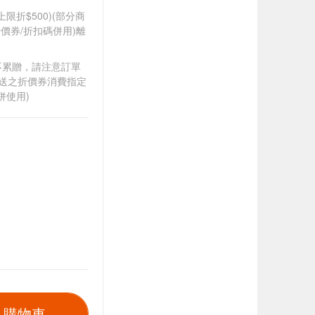
筆上限折$500)(部分商
價券/折扣碼併用)離
筆不累贈，請注意訂單
贈送之折價券消費指定
併使用)
入購物車