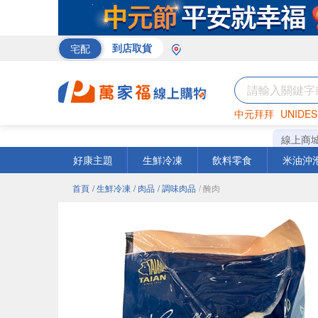
宅配
到店取貨
中元拜拜
UNIDES
巧克力
罐頭
咖啡
線上商
好康主題
生鮮冷凍
飲料零食
米油沖
首頁
/ 生鮮冷凍
/ 肉品
/ 調味肉品
/ 醃肉