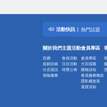
偏遠地區配
詐騙網頁！
得獎公告
活動快訊
熱門話題
銀行優惠
偏遠地區配
關於我們
主題活動
會員專區
詐騙網頁！
官網
會員活動
會員專區
促銷目錄
注目活動
大宗採購
分店資訊
得獎公佈
購物須知
保險服務
會員服務條款
隱私權政策
退貨須知