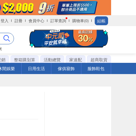
結帳
登入
註冊
會員中心
訂單查詢
購物車(0)
米
促銷
整箱購划算
活動總覽
家速配
超商取貨
休閒娛樂
日用生活
傢俱寢飾
服飾鞋包