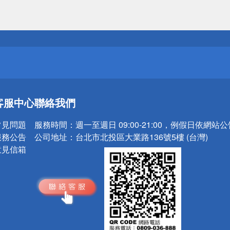
送
請小心！
送
客服中心
聯絡我們
請小心！
常見問題
服務時間：
週一至週日 09:00-21:00，例假日依網站
服務公告
公司地址：
台北市北投區大業路136號5樓 (台灣)
意見信箱