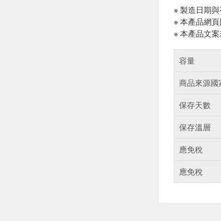
※ 製造日期
※ 本產品網
※ 本產品文
容量
商品來源國
保存天數
保存溫層
應免稅
應免稅