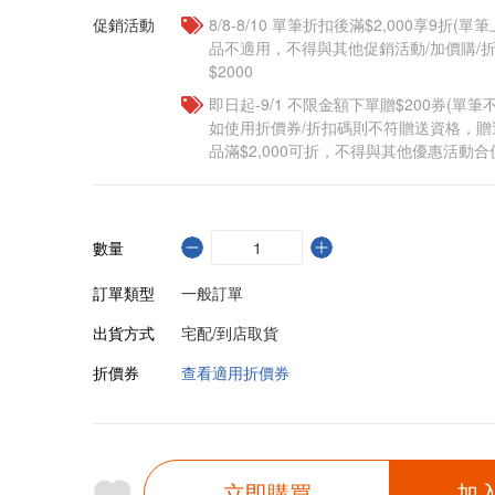
促銷活動
8/8-8/10 單筆折扣後滿$2,000享9折(單
品不適用，不得與其他促銷活動/加價購/折
$2000
即日起-9/1 不限金額下單贈$200券(單
如使用折價券/折扣碼則不符贈送資格，
品滿$2,000可折，不得與其他優惠活動合
數量
訂單類型
一般訂單
出貨方式
宅配/到店取貨
折價券
查看適用折價券
立即購買
加