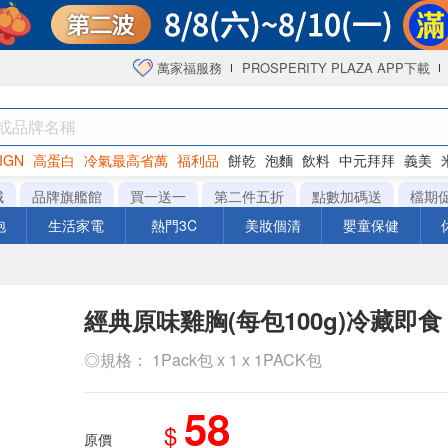
萬家福服務
PROSPERITY PLAZA APP下載
IGN
高蛋白
冷氣最高省萬
福利品
餅乾
泡麵
飲料
中元拜拜
義美
海苔
城
品牌旗艦館
買一送一
第二件五折
點數加碼送
檔期
泡
生活家電
熱門3C
美妝個清
嬰童保健
經典原味雞胸(每包100g)冷藏即食
◎規格： 1Pack包 x 1 x 1PACK包
58
$
原價