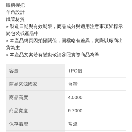
膠柄握把
羊角設計
鐵管材質
※ 製造日期與有效期限，商品成分與適用注意事項皆標示
於包裝或產品中
※ 本產品網頁因拍攝關係，圖檔略有差異，實際以廠商出
貨為主
※ 本產品文案若有變動敬請參照實際商品為準
容量
1PC個
商品來源國家
台灣
商品高度
4.0000
商品寬度
9.7000
保存溫層
常溫