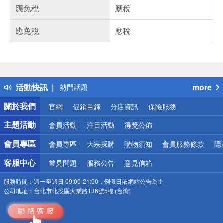
應免稅
應稅
應免稅
應稅
偏遠地區配送
詐騙網頁！請小心！
得獎公告
活動快訊
more
熱門話題
銀行優惠
關於我們
官網
促銷目錄
分店資訊
保險服務
偏遠地區配送
詐騙網頁！請小心！
主題活動
會員活動
注目活動
得獎公佈
會員專區
會員專區
大宗採購
購物須知
會員服務條款
隱
客服中心
常見問題
服務公告
意見信箱
服務時間：
週一至週日 09:00-21:00，例假日依網站公告為主
公司地址：
台北市北投區大業路136號5樓 (台灣)