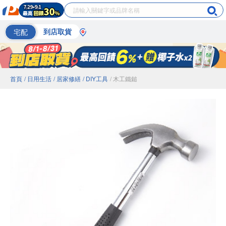
宅配
到店取貨
首頁
/ 日用生活
/ 居家修繕
/ DIY工具
/ 木工鐵鎚