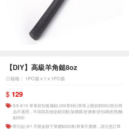
【DIY】高級羊角鎚8oz
◎規格： 1PC個 x 1 x 1PC個
$
129
8/8-8/10 單筆折扣後滿$2,000享9折(單筆上限折$500)(部分商
品不適用，不得與其他促銷活動/加價購/折價券/折扣碼併用)離
$2000
即日起-9/1 不限金額下單贈$200券(單筆不累贈，請注意訂單