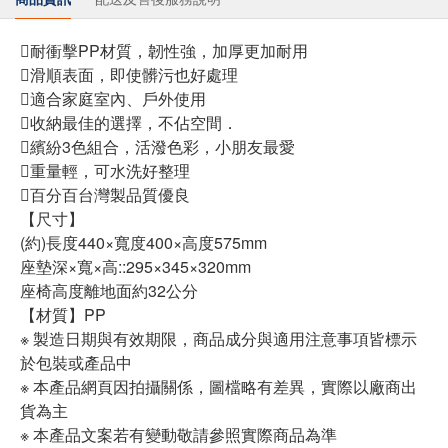
耐衝擊PP材質，韌性強，加厚更加耐用
滑順表面，即使髒污也好處理
適合家庭室內、戶外使用
收納最佳的選擇，不佔空間．
繽紛3色組合，活潑色彩，小朋友最愛
重量輕，可水洗好整理
百分百台灣製品質優良
【尺寸】
(約)長度440×寬度400×高度575mm
座墊深×寬×高::295×345×320mm
座椅高度離地面約32公分
【材質】PP
※ 製造日期與有效期限，商品成分與適用注意事項皆標示
於包裝或產品中
※ 本產品網頁因拍攝關係，圖檔略有差異，實際以廠商出
貨為主
※ 本產品文案若有變動敬請參照實際商品為準