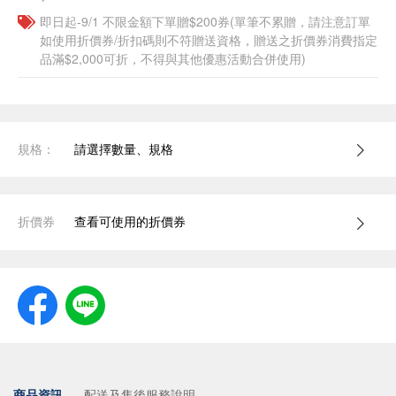
即日起-9/1 不限金額下單贈$200券(單筆不累贈，請注意訂單
如使用折價券/折扣碼則不符贈送資格，贈送之折價券消費指定
品滿$2,000可折，不得與其他優惠活動合併使用)
規格：
請選擇數量、規格
折價券
查看可使用的折價券
商品資訊
配送及售後服務說明