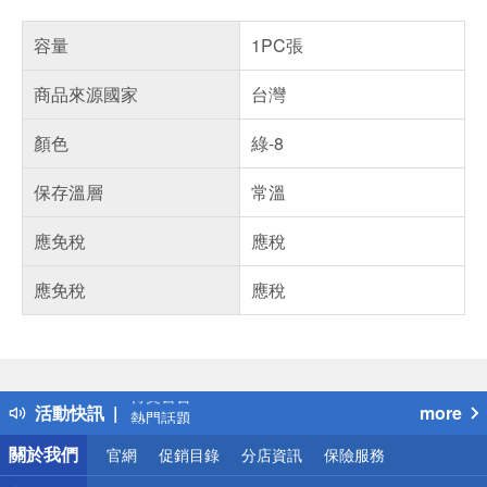
容量
1PC張
商品來源國家
台灣
顏色
綠-8
保存溫層
常溫
應免稅
應稅
應免稅
應稅
偏遠地區配送
詐騙網頁！請小心！
得獎公告
活動快訊
more
熱門話題
銀行優惠
關於我們
官網
促銷目錄
分店資訊
保險服務
偏遠地區配送
詐騙網頁！請小心！