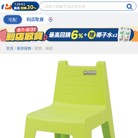
宅配
到店取貨
首頁
/ 傢俱寢飾
/ 靠墊．抱枕