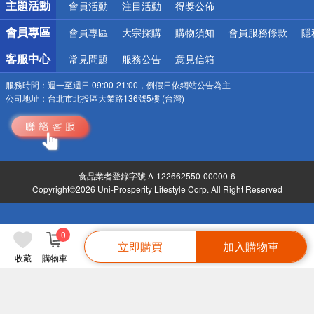
主題活動
會員活動
注目活動
得獎公佈
會員專區
會員專區
大宗採購
購物須知
會員服務條款
隱
客服中心
常見問題
服務公告
意見信箱
服務時間：
週一至週日 09:00-21:00，例假日依網站公告為主
公司地址：
台北市北投區大業路136號5樓 (台灣)
食品業者登錄字號 A-122662550-00000-6
Copyright©2026 Uni-Prosperity Lifestyle Corp. All Right Reserved
0
立即購買
加入購物車
收藏
購物車