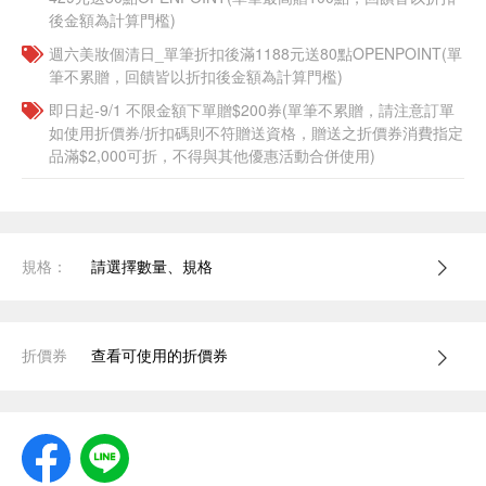
後金額為計算門檻)
週六美妝個清日_單筆折扣後滿1188元送80點OPENPOINT(單
筆不累贈，回饋皆以折扣後金額為計算門檻)
即日起-9/1 不限金額下單贈$200券(單筆不累贈，請注意訂單
如使用折價券/折扣碼則不符贈送資格，贈送之折價券消費指定
品滿$2,000可折，不得與其他優惠活動合併使用)
規格：
請選擇數量、規格
折價券
查看可使用的折價券