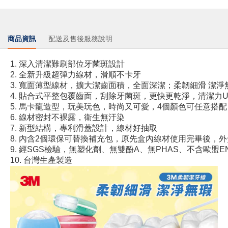
商品資訊
配送及售後服務說明
1. 深入清潔難刷部位牙菌斑設計

2. 全新升級超彈力線材，滑順不卡牙

3. 寬面薄型線材，擴大潔齒面積，全面深潔；柔韌細滑 潔淨無
4. 貼合式平整包覆齒面，刮除牙菌斑，更快更乾淨，清潔力Up
5. 馬卡龍造型，玩美玩色，時尚又可愛，4個顏色可任意搭配

6. 線材密封不裸露，衛生無汙染

7. 新型結構，專利滑蓋設計，線材好抽取

8. 內含2個環保可替換補充包，原先盒內線材使用完畢後，
9. 經SGS檢驗，無塑化劑、無雙酚A、無PHAS、不含歐盟EN7 
10. 台灣生產製造