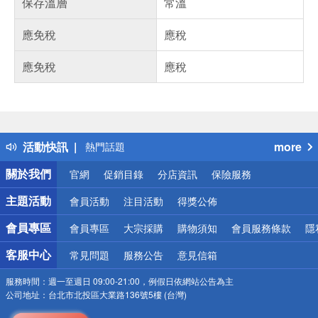
保存溫層
常溫
應免稅
應稅
應免稅
應稅
偏遠地區配送
詐騙網頁！請小心！
得獎公告
活動快訊
more
熱門話題
銀行優惠
關於我們
官網
促銷目錄
分店資訊
保險服務
偏遠地區配送
詐騙網頁！請小心！
主題活動
會員活動
注目活動
得獎公佈
會員專區
會員專區
大宗採購
購物須知
會員服務條款
隱
客服中心
常見問題
服務公告
意見信箱
服務時間：
週一至週日 09:00-21:00，例假日依網站公告為主
公司地址：
台北市北投區大業路136號5樓 (台灣)