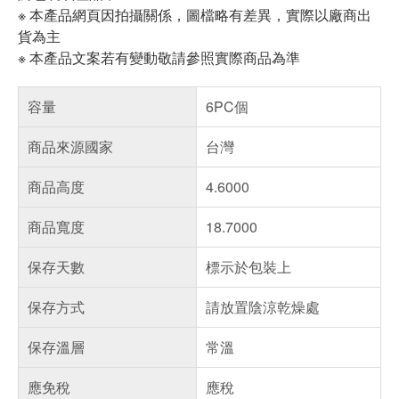
※ 本產品網頁因拍攝關係，圖檔略有差異，實際以廠商出
貨為主
※ 本產品文案若有變動敬請參照實際商品為準
容量
6PC個
商品來源國家
台灣
商品高度
4.6000
商品寬度
18.7000
保存天數
標示於包裝上
保存方式
請放置陰涼乾燥處
保存溫層
常溫
應免稅
應稅