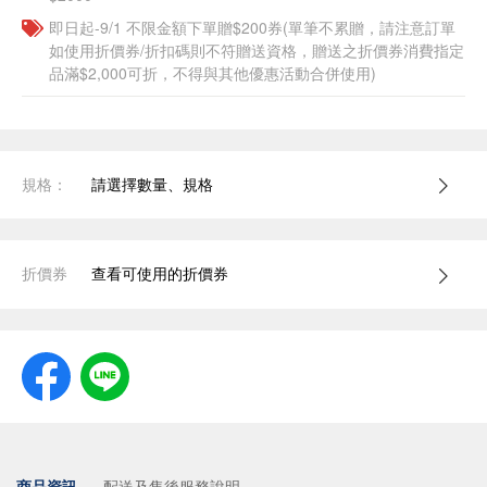
即日起-9/1 不限金額下單贈$200券(單筆不累贈，請注意訂單
如使用折價券/折扣碼則不符贈送資格，贈送之折價券消費指定
品滿$2,000可折，不得與其他優惠活動合併使用)
規格：
請選擇數量、規格
折價券
查看可使用的折價券
商品資訊
配送及售後服務說明