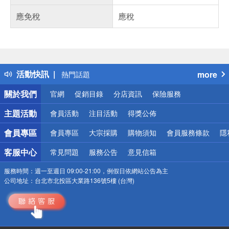
應免稅
應稅
偏遠地區配送
詐騙網頁！請小心！
得獎公告
活動快訊
more
熱門話題
銀行優惠
關於我們
官網
促銷目錄
分店資訊
保險服務
偏遠地區配送
詐騙網頁！請小心！
主題活動
會員活動
注目活動
得獎公佈
會員專區
會員專區
大宗採購
購物須知
會員服務條款
隱
客服中心
常見問題
服務公告
意見信箱
服務時間：
週一至週日 09:00-21:00，例假日依網站公告為主
公司地址：
台北市北投區大業路136號5樓 (台灣)