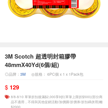
3M Scotch 超透明封箱膠帶
48mmX40Yd(6個/組)
◎品牌：
3M
◎規格： 6PC個 x 1 x 1Pack包
$
129
8/8-8/10 單筆折扣後滿$2,000享9折(單筆上限折$500)(部分商
品不適用，不得與其他促銷活動/加價購/折價券/折扣碼併用)離
$2000