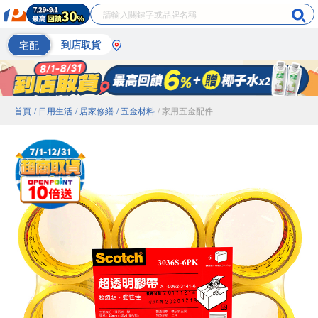
宅配
到店取貨
首頁
/ 日用生活
/ 居家修繕
/ 五金材料
/ 家用五金配件