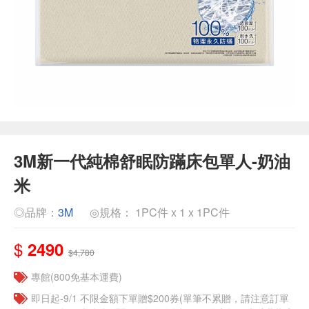
3M新一代純棉舒眠防蹣床包單人-奶油
米
◎品牌：
3M
◎規格： 1PC件 x 1 x 1PC件
$
2490
$4,780
專館(800免基本運費)
即日起-9/1 不限金額下單贈$200券(單筆不累贈，請注意訂單