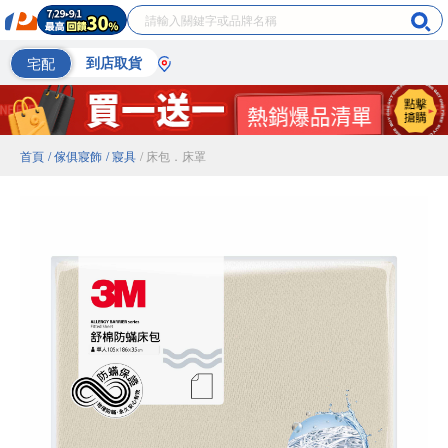
宅配
到店取貨
首頁
/ 傢俱寢飾
/ 寢具
/ 床包．床罩