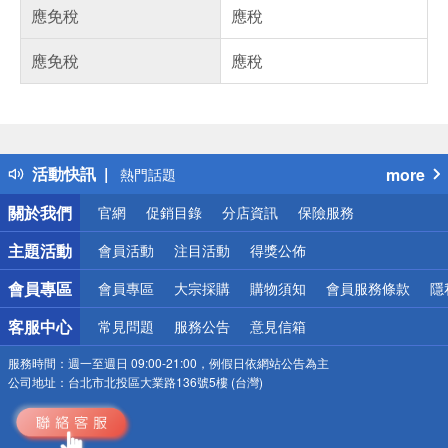
應免稅
應稅
應免稅
應稅
偏遠地區配送
詐騙網頁！請小心！
得獎公告
活動快訊
more
熱門話題
銀行優惠
關於我們
官網
促銷目錄
分店資訊
保險服務
偏遠地區配送
詐騙網頁！請小心！
主題活動
會員活動
注目活動
得獎公佈
會員專區
會員專區
大宗採購
購物須知
會員服務條款
隱
客服中心
常見問題
服務公告
意見信箱
服務時間：
週一至週日 09:00-21:00，例假日依網站公告為主
公司地址：
台北市北投區大業路136號5樓 (台灣)