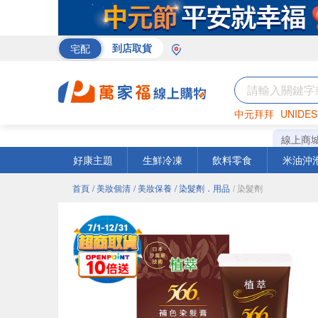
宅配
到店取貨
中元拜拜
UNIDES
巧克力
罐頭
咖啡
線上商
好康主題
生鮮冷凍
飲料零食
米油沖
首頁
/ 美妝個清
/ 美妝保養
/ 染髮劑．用品
/ 染髮劑