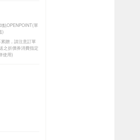
OPENPOINT(單
)
筆不累贈，請注意訂單
贈送之折價券消費指定
併使用)