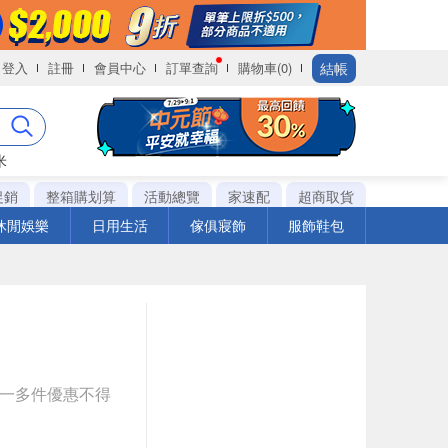
結帳
登入
註冊
會員中心
訂單查詢
購物車(0)
米
促銷
整箱購划算
活動總覽
家速配
超商取貨
休閒娛樂
日用生活
傢俱寢飾
服飾鞋包
送一多件優惠不得