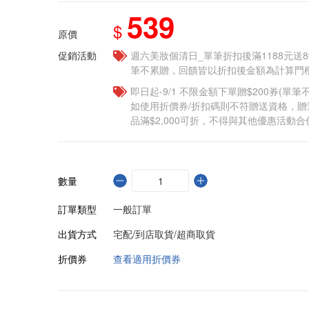
539
$
原價
促銷活動
週六美妝個清日_單筆折扣後滿1188元送80點
筆不累贈，回饋皆以折扣後金額為計算門檻
即日起-9/1 不限金額下單贈$200券(單
如使用折價券/折扣碼則不符贈送資格，
品滿$2,000可折，不得與其他優惠活動合
數量
訂單類型
一般訂單
出貨方式
宅配/到店取貨/超商取貨
折價券
查看適用折價券