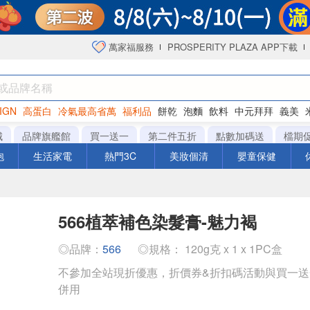
萬家福服務
PROSPERITY PLAZA APP下載
IGN
高蛋白
冷氣最高省萬
福利品
餅乾
泡麵
飲料
中元拜拜
義美
海苔
城
品牌旗艦館
買一送一
第二件五折
點數加碼送
檔期
泡
生活家電
熱門3C
美妝個清
嬰童保健
566植萃補色染髮膏-魅力褐
◎品牌：
566
◎規格： 120g克 x 1 x 1PC盒
不參加全站現折優惠，折價券&折扣碼活動與買一
併用