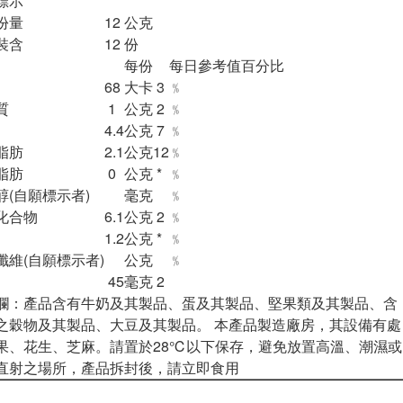
標示
份量
12
公克
裝含
12
份
每份
每日參考值百分比
68
大卡
3
﹪
質
1
公克
2
﹪
4.4
公克
7
﹪
脂肪
2.1
公克
12
﹪
脂肪
0
公克
*
﹪
醇(自願標示者)
毫克
﹪
化合物
6.1
公克
2
﹪
1.2
公克
*
﹪
纖維(自願標示者)
公克
﹪
45
毫克
2
欄：產品含有牛奶及其製品、蛋及其製品、堅果類及其製品、含
之穀物及其製品、大豆及其製品。 本產品製造廠房，其設備有處
果、花生、芝麻。請置於28℃以下保存，避免放置高溫、潮濕或
直射之場所，產品拆封後，請立即食用