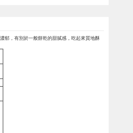
濃郁，有別於一般餅乾的甜膩感，吃起來質地酥
、