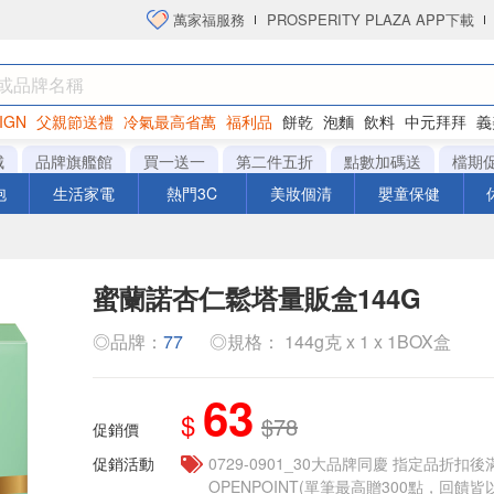
萬家福服務
PROSPERITY PLAZA APP下載
IGN
父親節送禮
冷氣最高省萬
福利品
餅乾
泡麵
飲料
中元拜拜
義
洋芋片
城
品牌旗艦館
買一送一
第二件五折
點數加碼送
檔期
泡
生活家電
熱門3C
美妝個清
嬰童保健
蜜蘭諾杏仁鬆塔量販盒144G
◎品牌：
77
◎規格： 144g克 x 1 x 1BOX盒
63
$
$78
促銷價
促銷活動
0729-0901_30大品牌同慶 指定品折扣後滿
OPENPOINT(單筆最高贈300點，回