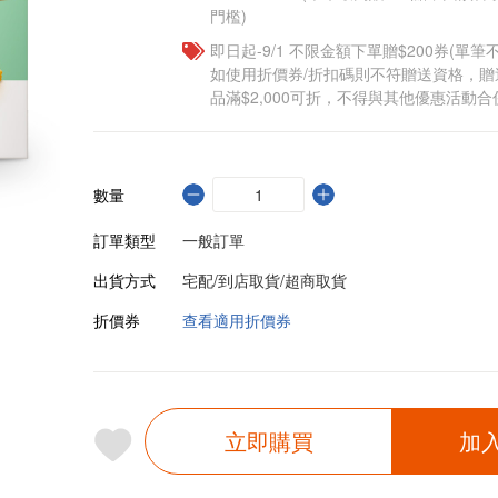
門檻)
即日起-9/1 不限金額下單贈$200券(單
如使用折價券/折扣碼則不符贈送資格，
品滿$2,000可折，不得與其他優惠活動合
數量
訂單類型
一般訂單
出貨方式
宅配/到店取貨/超商取貨
折價券
查看適用折價券
立即購買
加