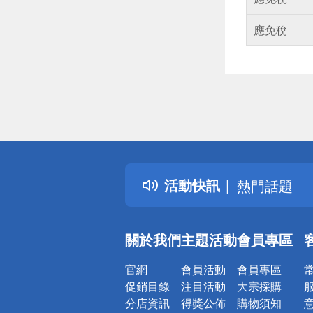
應免稅
偏遠地區配
詐騙網頁！
得獎公告
活動快訊
熱門話題
銀行優惠
偏遠地區配
關於我們
主題活動
會員專區
詐騙網頁！
官網
會員活動
會員專區
促銷目錄
注目活動
大宗採購
分店資訊
得獎公佈
購物須知