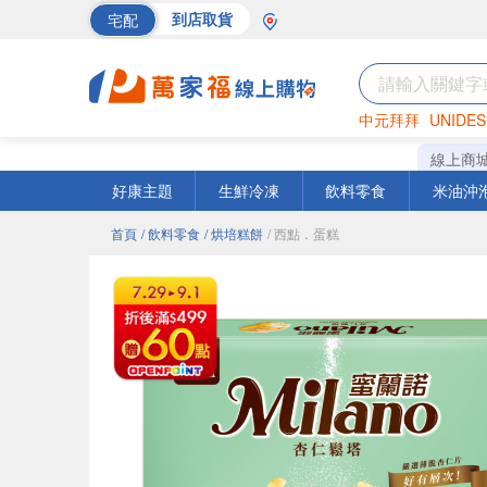
宅配
到店取貨
中元拜拜
UNIDES
巧克力
罐頭
海苔
線上商
好康主題
生鮮冷凍
飲料零食
米油沖
首頁
/ 飲料零食
/ 烘培糕餅
/ 西點．蛋糕