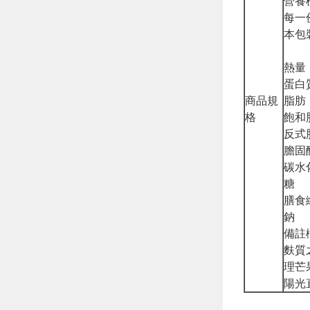
營養
每一
本包
熱量
蛋白
商品規
脂肪
格
飽和
反式
膽固
碳水
糖
膳食
鈉
備註
麩質
理芒
陽光