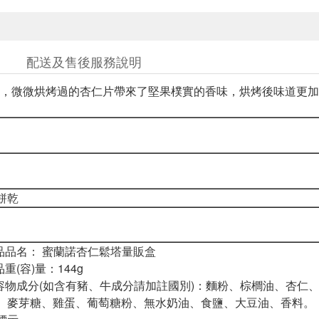
配送及售後服務說明
，微微烘烤過的杏仁片帶來了堅果樸實的香味，烘烤後味道更加
餅乾
商品品名： 蜜蘭諾杏仁鬆塔量販盒
品重(容)量：144g
內容物成分(如含有豬、牛成分請加註國別)：麵粉、棕櫚油、杏仁
、麥芽糖、雞蛋、葡萄糖粉、無水奶油、食鹽、大豆油、香料。