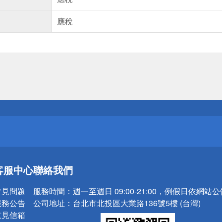
應稅
送
請小心！
送
客服中心
聯絡我們
請小心！
常見問題
服務時間：
週一至週日 09:00-21:00，例假日依網站
服務公告
公司地址：
台北市北投區大業路136號5樓 (台灣)
意見信箱