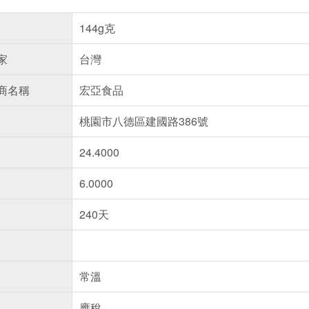
144g克
家
台灣
商名稱
宏亞食品
桃園市八德區建國路386號
24.4000
6.0000
240天
常溫
應稅