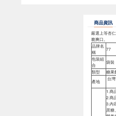
商品資訊
嚴選上等杏仁
脆爽口。
品牌名
77
稱
包裝組
袋裝
合
類型
糖果
台灣
產地
1.
2.商
3.
蔗糖