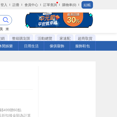
結帳
登入
註冊
會員中心
訂單查詢
購物車(0)
美
米
促銷
整箱購划算
活動總覽
家速配
超商取貨
休閒娛樂
日用生活
傢俱寢飾
服飾鞋包
$499贈60點
饋皆以折扣後金額為計算