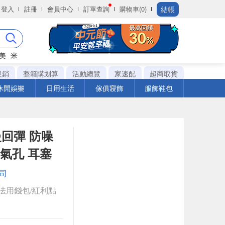
結帳
登入
註冊
會員中心
訂單查詢
購物車(0)
美
米
促銷
整箱購划算
活動總覽
家速配
超商取貨
休閒娛樂
日用生活
傢俱寢飾
服飾鞋包
回彈 防噪
透氣孔 耳塞
司
法用錢包/紅利點