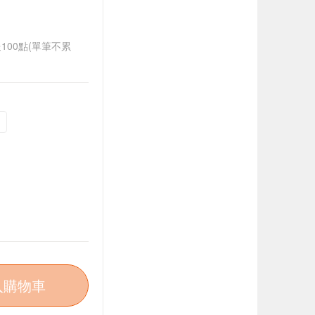
送100點(單筆不累
)
入購物車