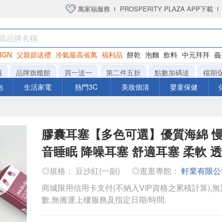
萬家福服務
PROSPERITY PLAZA APP下載
IGN
父親節送禮
冷氣最高省萬
福利品
餅乾
泡麵
飲料
中元拜拜
義
衛生紙
城
品牌旗艦館
買一送一
第二件五折
點數加碼送
檔期
泡
生活家電
熱門3C
美妝個清
嬰童保健
膠囊耳塞【多色可選】優質海綿 慢
音睡眠 降噪耳塞 舒適耳塞 柔軟 
◎規格： 豆沙紅(一副)
◎逛逛專館：
軒業有限公
商城限用信用卡支付(不納入VIP資格之累積計算),無
數,無搬運上樓服務及指定日期/時間.