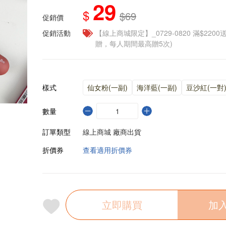
29
$
$69
促銷價
促銷活動
【線上商城限定】_0729-0820 滿$2200
贈，每人期間最高贈5次)
樣式
仙女粉(一副)
海洋藍(一副)
豆沙紅(一對
數量
訂單類型
線上商城 廠商出貨
折價券
查看適用折價券
立即購買
加