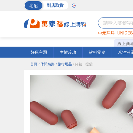
宅配
到店取貨
中元拜拜
UNIDES
海苔
巧克力
罐頭
線上商
好康主題
生鮮冷凍
飲料零食
米油沖
首頁
/ 休閒娛樂
/ 旅行用品
/ 背包．提袋