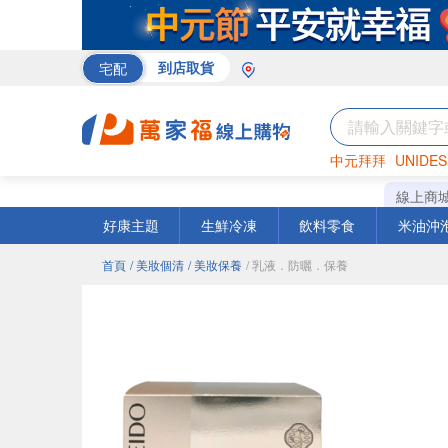
宅配
到店取貨
中元拜拜
UNIDES
巧克力
罐頭
咖啡
線上商
好康主題
生鮮冷凍
飲料零食
米油沖
首頁
/ 美妝個清
/ 美妝保養
/ 乳液．防曬．保養