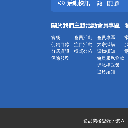
活動快訊
熱門話題
銀行優惠
偏遠地區配
關於我們
主題活動
會員專區
詐騙網頁！
官網
會員活動
會員專區
促銷目錄
注目活動
大宗採購
分店資訊
得獎公佈
購物須知
保險服務
會員服務條款
隱私權政策
退貨須知
食品業者登錄字號 A-122