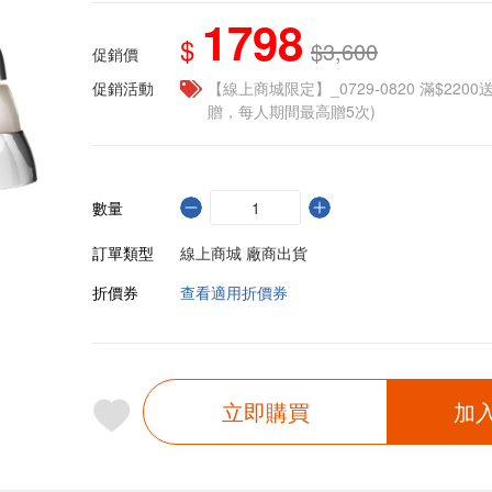
1798
$
$3,600
促銷價
促銷活動
【線上商城限定】_0729-0820 滿$2200
贈，每人期間最高贈5次)
數量
訂單類型
線上商城 廠商出貨
折價券
查看適用折價券
立即購買
加