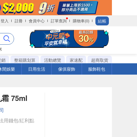
結帳
登入
註冊
會員中心
訂單查詢
購物車(0)
米
促銷
整箱購划算
活動總覽
家速配
超商取貨
休閒娛樂
日用生活
傢俱寢飾
服飾鞋包
霜 75ml
司
法用錢包/紅利點