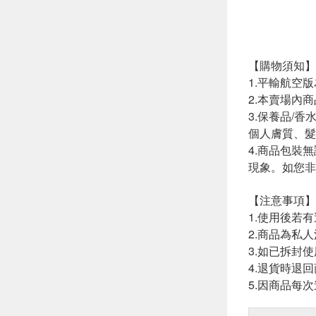
【購物須知】
1.平輸航空
2.本賣場內
3.保養品/
個人膚質、髮
4.商品包裝
現象。如您非
【注意事項】
1.使用後若
2.商品為私
3.如已拆封
4.退貨時退
5.因商品每