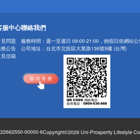
送
客服中心
聯絡我們
請小心！
常見問題
服務時間：
週一至週日 09:00-21:00，例假日依網站
服務公告
公司地址：
台北市北投區大業路136號5樓 (台灣)
意見信箱
662550-00000-6
Copyright©2026 Uni-Prosperity Lifestyle Co