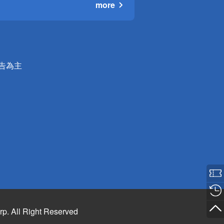
more
公告為主
rp. All Right Reserved