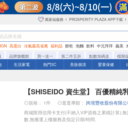
萬家福服務
PROSPERITY PLAZA APP下載
IGN
高蛋白
冷氣最高省萬
福利品
餅乾
泡麵
飲料
中元拜拜
義美
海苔
城
品牌旗艦館
買一送一
第二件五折
點數加碼送
檔期
泡
生活家電
熱門3C
美妝個清
嬰童保健
【SHISEIDO 資生堂】 百優精純乳
◎規格： 1件
◎逛逛專館：
跨境豐收股份有限公
商城限用信用卡支付(不納入VIP資格之累積計算),無
數,無搬運上樓服務及指定日期/時間.