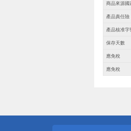
商品來源國
產品責任險
產品核准字
保存天數
應免稅
應免稅
偏遠地區配
詐騙網頁！
得獎公告