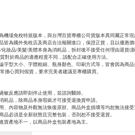
版為機場免稅特規版本，與台灣百貨專櫃公司貨版本異同屬正常現
商品皆為國外免稅店及商店合法報關進口，保證正貨，且以優惠
香水/化妝品/美髮/美體本身為消耗品，拆封後不接受任何理由退貨(
質對於商品的適應程度不同，請配合正確使用方法。
無論字型大小、字體粗細、瓶身顏色、印刷方式等，皆會因為商
常擔心買到假貨，要求完美者建議至專櫃購買。
有過敏反應請即刻停止使用，並諮詢醫師。
人消耗品，除商品本身瑕疵才可接受退換貨申請。
使用、內容物及外觀無法恢復原狀、商品外盒損壞等均恕無法接受
回商品必須是全新狀態且完整包裝，否則恕不接受退貨。
次進貨產地不一，以商品外盒包裝產地為主。