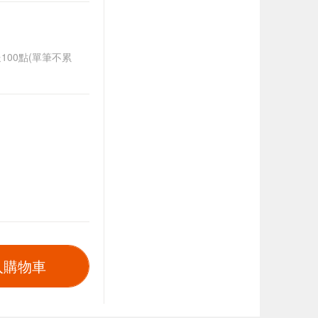
送100點(單筆不累
入購物車