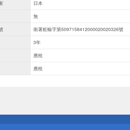
家
日本
無
號
衛署粧輸字第5097158412000020020326號
3年
應稅
應稅
送
請小心！