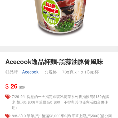
Acecook逸品杯麵-黑蒜油豚骨風味
◎品牌：
Acecook
◎規格： 73g克 x 1 x 1Cup杯
$
26
$28
7/29-9/1 得意的一天指定即饗私房菜系列折扣後滿$189合購
米,麵現折$30(單筆最高折$60，不得與其他優惠活動合併使
用)
8/8-8/10 單筆折扣後滿$2,000享9折(單筆上限折$500)(部分商