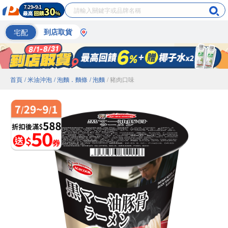
宅配
到店取貨
首頁
/ 米油沖泡
/ 泡麵．麵條
/ 泡麵
/ 豬肉口味