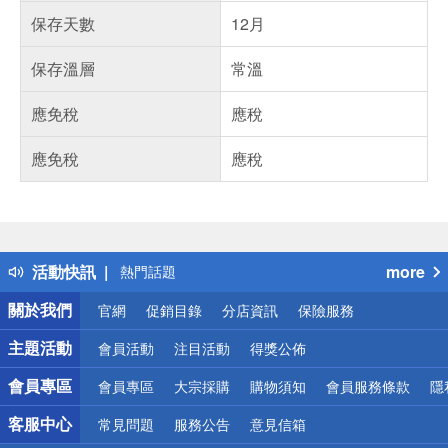
保存天數
12月
保存溫層
常溫
應免稅
應稅
應免稅
應稅
偏遠地區配送
詐騙網頁！請小心！
得獎公告
活動快訊
more
熱門話題
銀行優惠
關於我們
官網
促銷目錄
分店資訊
保險服務
偏遠地區配送
詐騙網頁！請小心！
主題活動
會員活動
注目活動
得獎公佈
會員專區
會員專區
大宗採購
購物須知
會員服務條款
隱
客服中心
常見問題
服務公告
意見信箱