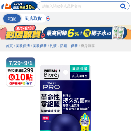
宅配
到店取貨
首頁
/ 美妝個清
/ 美妝保養
/ 乳液．防曬．保養
/ 爽身噴霧