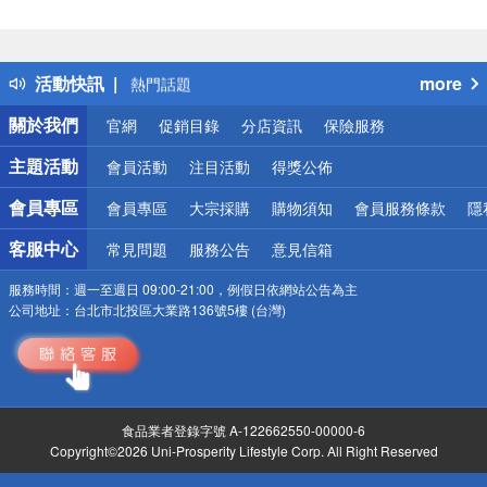
偏遠地區配送
詐騙網頁！請小心！
得獎公告
活動快訊
more
熱門話題
銀行優惠
關於我們
官網
促銷目錄
分店資訊
保險服務
偏遠地區配送
詐騙網頁！請小心！
主題活動
會員活動
注目活動
得獎公佈
會員專區
會員專區
大宗採購
購物須知
會員服務條款
隱
客服中心
常見問題
服務公告
意見信箱
服務時間：
週一至週日 09:00-21:00，例假日依網站公告為主
公司地址：
台北市北投區大業路136號5樓 (台灣)
食品業者登錄字號 A-122662550-00000-6
Copyright©2026 Uni-Prosperity Lifestyle Corp. All Right Reserved