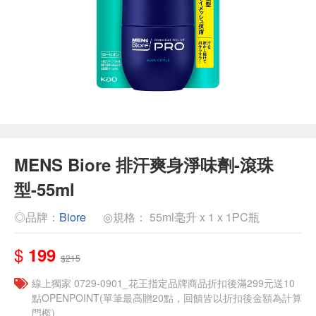
MENS Biore 排汗爽身淨味劑-滾珠
型-55ml
◎品牌：
Biore
◎規格： 55ml毫升 x 1 x 1PC瓶
$
199
$215
線上獨家 0729-0901_花王指定品牌商品折扣後滿299元送10
點OPENPOINT(單筆最高贈20點，回饋皆以折扣後金額為計算
門檻)