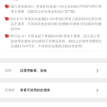
週六美妝個清日_單筆折扣後滿1188元送80點OPENPOINT(單
筆不累贈，回饋皆以折扣後金額為計算門檻)
8/8-8/10 單筆折扣後滿$2,000享9折(單筆上限折$500)(部分商
品不適用，不得與其他促銷活動/加價購/折價券/折扣碼併用)離
$2000
即日起-9/1 不限金額下單贈$200券(單筆不累贈，請注意訂單
如使用折價券/折扣碼則不符贈送資格，贈送之折價券消費指定
品滿$2,000可折，不得與其他優惠活動合併使用)
規格：
請選擇數量、規格
折價券
查看可使用的折價券