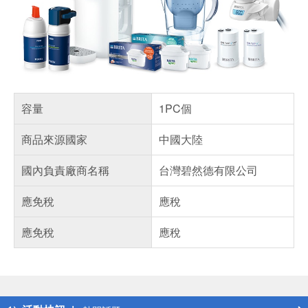
容量
1PC個
商品來源國家
中國大陸
國內負責廠商名稱
台灣碧然德有限公司
應免稅
應稅
應免稅
應稅
偏遠地區配送
詐騙網頁！請小心！
得獎公告