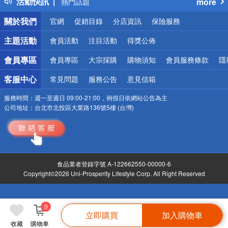
活動快訊
more
熱門話題
銀行優惠
關於我們
官網
促銷目錄
分店資訊
保險服務
偏遠地區配送
詐騙網頁！請小心！
主題活動
會員活動
注目活動
得獎公佈
會員專區
會員專區
大宗採購
購物須知
會員服務條款
隱
客服中心
常見問題
服務公告
意見信箱
服務時間：
週一至週日 09:00-21:00，例假日依網站公告為主
公司地址：
台北市北投區大業路136號5樓 (台灣)
食品業者登錄字號 A-122662550-00000-6
Copyright©2026 Uni-Prosperity Lifestyle Corp. All Right Reserved
0
立即購買
加入購物車
收藏
購物車