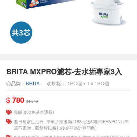
BRITA MXPRO濾芯-去水垢專家3入
◎品牌：
BRITA
◎規格： 1PC個 x 1 x 1PC個
$
780
$1,040
專館(800免基本運費)
週日居家生活日_單筆折扣後滿1188元送80點OPENPONT(單
筆不累贈，回饋皆以折扣後金額為計算門檻)