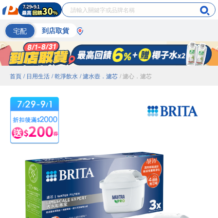
宅配
到店取貨
首頁
/ 日用生活
/ 乾淨飲水
/ 濾水壺．濾芯
/ 濾心．濾芯