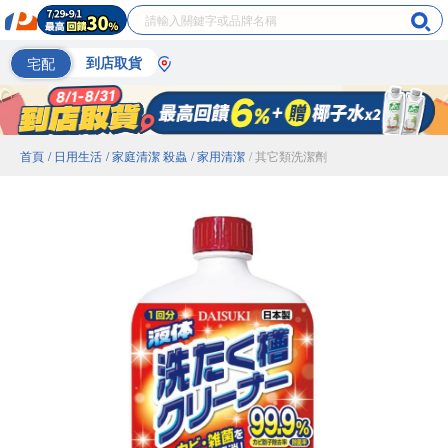
宅配
到店取貨
首頁
/ 日用生活
/ 家庭清潔 殺蟲
/ 家用清潔
/ 其它類洗潔劑