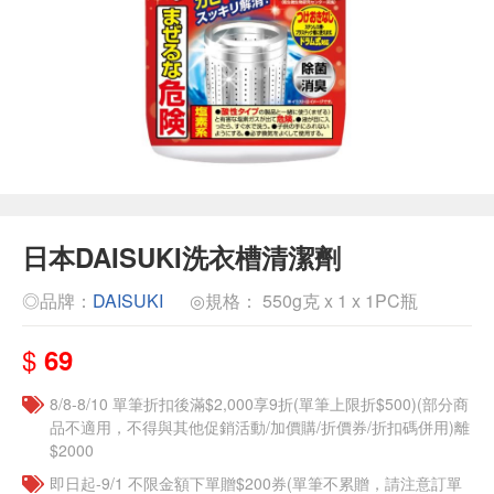
日本DAISUKI洗衣槽清潔劑
◎品牌：
DAISUKI
◎規格： 550g克 x 1 x 1PC瓶
$
69
8/8-8/10 單筆折扣後滿$2,000享9折(單筆上限折$500)(部分商
品不適用，不得與其他促銷活動/加價購/折價券/折扣碼併用)離
$2000
即日起-9/1 不限金額下單贈$200券(單筆不累贈，請注意訂單