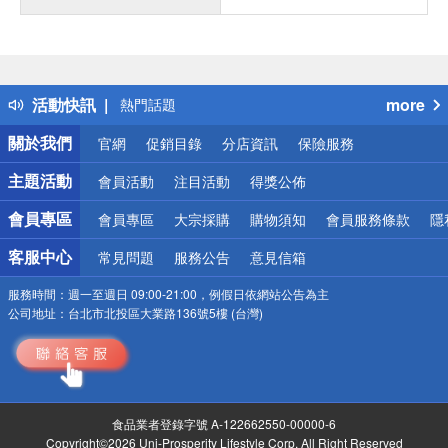
偏遠地區配送
詐騙網頁！請小心！
得獎公告
活動快訊
more
熱門話題
銀行優惠
關於我們
官網
促銷目錄
分店資訊
保險服務
偏遠地區配送
詐騙網頁！請小心！
主題活動
會員活動
注目活動
得獎公佈
會員專區
會員專區
大宗採購
購物須知
會員服務條款
隱
客服中心
常見問題
服務公告
意見信箱
服務時間：
週一至週日 09:00-21:00，例假日依網站公告為主
公司地址：
台北市北投區大業路136號5樓 (台灣)
食品業者登錄字號 A-122662550-00000-6
Copyright©2026 Uni-Prosperity Lifestyle Corp. All Right Reserved