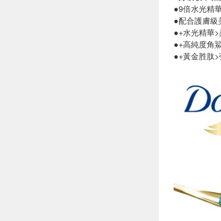
●9倍水光精
●配合護膚級
●+水光精華
●+高純度角鯊
●+黃金胜肽>