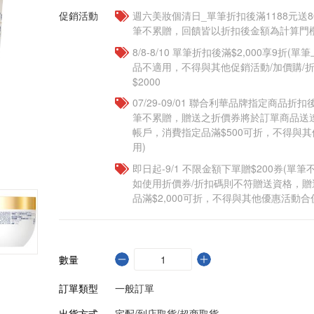
促銷活動
週六美妝個清日_單筆折扣後滿1188元送80點
筆不累贈，回饋皆以折扣後金額為計算門檻
8/8-8/10 單筆折扣後滿$2,000享9折(單
品不適用，不得與其他促銷活動/加價購/折
$2000
07/29-09/01 聯合利華品牌指定商品折扣後
筆不累贈，贈送之折價券將於訂單商品送
帳戶，消費指定品滿$500可折，不得與
用)
即日起-9/1 不限金額下單贈$200券(單
如使用折價券/折扣碼則不符贈送資格，
品滿$2,000可折，不得與其他優惠活動合
數量
訂單類型
一般訂單
出貨方式
宅配/到店取貨/超商取貨