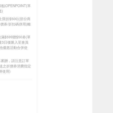
OPENPOINT(單
)
筆上限折$500)(部分商
價券/折扣碼併用)離
滿$599贈$50劵(單
達3日後匯入至會員
其他優惠活動合併使
筆不累贈，請注意訂單
贈送之折價券消費指定
併使用)