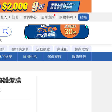
結帳
登入
註冊
會員中心
訂單查詢
購物車(0)
米
促銷
整箱購划算
活動總覽
家速配
超商取貨
休閒娛樂
日用生活
傢俱寢飾
服飾鞋包
修護髮膜
瓶