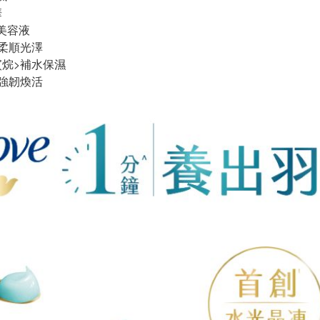
華
美容液
>柔順光澤
烷>補水保濕​
強韌​煥活