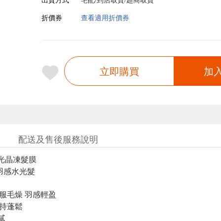
折價券
查看適用折價券
立即購買
加
配送及售後服務說明
光晶凍髮膜
出羽感水光髮
征服毛燥 羽感輕盈
維持蓬鬆
膩