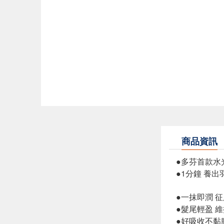
商品資訊
●多芬首款水
●1分鐘 養
●一抹即潤 
●髮尾輕盈 
●好吸收不黏