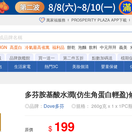
萬家福服務
PROSPERITY PLAZA APP下載
IGN
高蛋白
冷氣最高省萬
福利品
餅乾
泡麵
飲料
中元拜拜
義美
海苔
城
品牌旗艦館
買一送一
第二件五折
點數加碼送
檔期
泡
生活家電
熱門3C
美妝個清
嬰童保健
多芬胺基酸水潤(仿生角蛋白輕盈)
◎品牌：
Dove多芬
◎規格： 260g克 x 1 x 1PC
199
$
原價