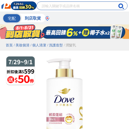
宅配
到店取貨
首頁
/ 美妝個清
/ 個人清潔
/ 洗護造型
/ 潤髮乳