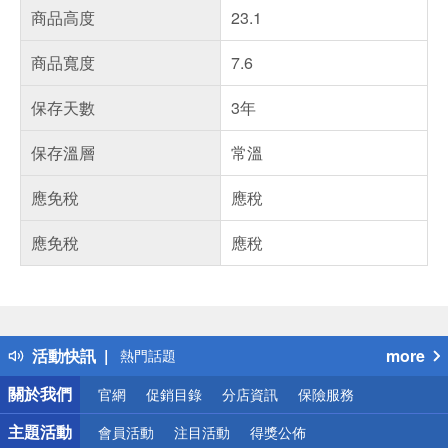
商品高度
23.1
商品寬度
7.6
保存天數
3年
保存溫層
常溫
應免稅
應稅
應免稅
應稅
偏遠地區配送
詐騙網頁！請小心！
得獎公告
活動快訊
more
熱門話題
銀行優惠
關於我們
官網
促銷目錄
分店資訊
保險服務
偏遠地區配送
詐騙網頁！請小心！
主題活動
會員活動
注目活動
得獎公佈