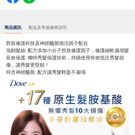
商品資訊
配送及售後服務說明
胜肽修護科技及神經醯胺煥活因子配合
強韌髮絲: 配方添加小分子胜肽修護因子，修護細軟扁塌髮
長效保護: 獨特秀髮保護技術，持續使用有效抵抗秀髮損
傷，讓秀髮更堅韌！
特含神經醯胺: 配方讓秀髮輕盈不扁塌