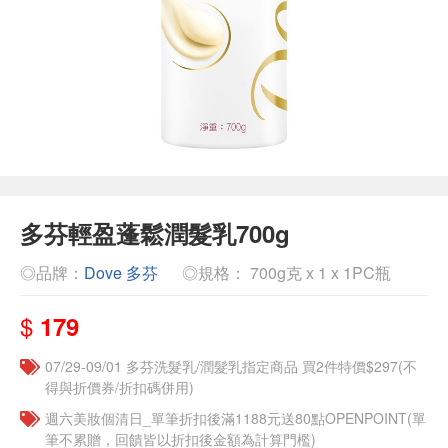
多芬輕盈蓬鬆潤髮乳700g
◎品牌：
Dove 多芬
◎規格： 700g克 x 1 x 1PC瓶
$
179
07/29-09/01 多芬洗髮乳/潤髮乳指定商品 買2件特價$297(不
得與折價券/折扣碼併用)
週六美妝個清日_單筆折扣後滿1188元送80點OPENPOINT(單
筆不累贈，回饋皆以折扣後金額為計算門檻)