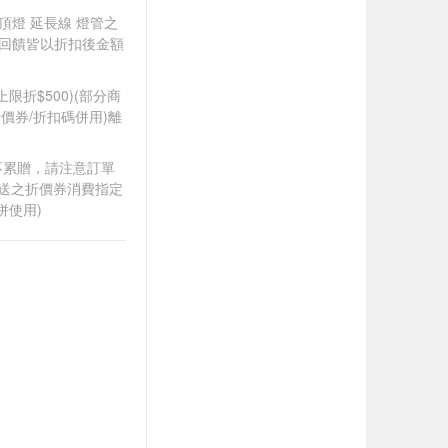
吸頂燈 延長線 燈管之
贈，回饋皆以折扣後金額
筆上限折$500)(部分商
價券/折扣碼併用)離
筆不累贈，請注意訂單
贈送之折價券消費指定
併使用)