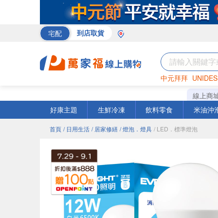
宅配
到店取貨
中元拜拜
UNIDES
巧克力
罐頭
海苔
線上商
好康主題
生鮮冷凍
飲料零食
米油沖
首頁
/ 日用生活
/ 居家修繕
/ 燈泡．燈具
/ LED．標準燈泡