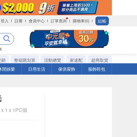
結帳
登入
註冊
會員中心
訂單查詢
購物車(0)
米
促銷
整箱購划算
活動總覽
家速配
超商取貨
休閒娛樂
日用生活
傢俱寢飾
服飾鞋包
光
 1 x 1PC個