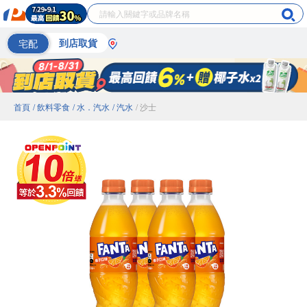
宅配
到店取貨
首頁
/ 飲料零食
/ 水．汽水
/ 汽水
/ 沙士