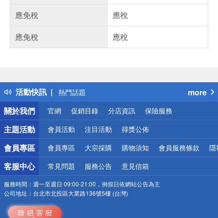
應免稅
應稅
應免稅
應稅
偏遠地區配送
詐騙網頁！請小心！
得獎公告
活動快訊
more
熱門話題
銀行優惠
關於我們
官網
促銷目錄
分店資訊
保險服務
偏遠地區配送
詐騙網頁！請小心！
主題活動
會員活動
注目活動
得獎公佈
會員專區
會員專區
大宗採購
購物須知
會員服務條款
隱
客服中心
常見問題
服務公告
意見信箱
服務時間：
週一至週日 09:00-21:00，例假日依網站公告為主
公司地址：
台北市北投區大業路136號5樓 (台灣)