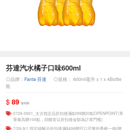
芬達汽水橘子口味600ml
◎品牌：
Fanta 芬達
◎規格： 600ml毫升 x 1 x 4Bottle
瓶
$
89
$120
0729-0901_太古指定品折扣後滿$299贈20點OPENPOINT(單
筆最高贈100點，回饋皆以折扣後金額為計算門檻)
7/29-9/1 指定碳酸品折扣後滿$499贈可口可樂折疊椅一個(贈