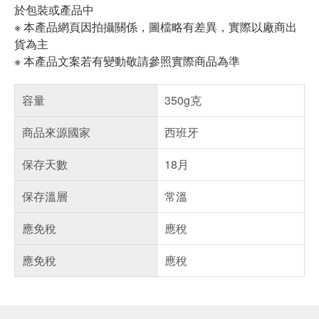
於包裝或產品中
※ 本產品網頁因拍攝關係，圖檔略有差異，實際以廠商出
貨為主
※ 本產品文案若有變動敬請參照實際商品為準
容量
350g克
商品來源國家
西班牙
保存天數
18月
保存溫層
常溫
應免稅
應稅
應免稅
應稅
偏遠地區配送
詐騙網頁！請小心！