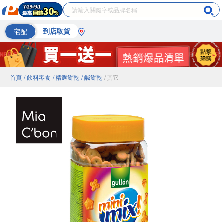
宅配
到店取貨
首頁
/ 飲料零食
/ 精選餅乾
/ 鹹餅乾
/ 其它