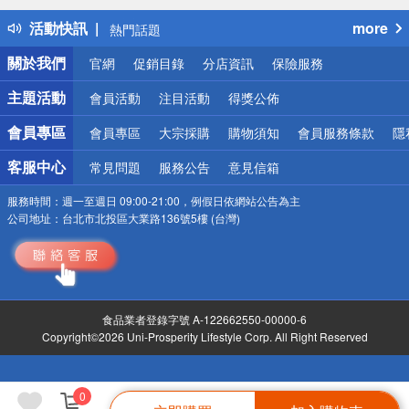
得獎公告
活動快訊
more
熱門話題
銀行優惠
關於我們
官網
促銷目錄
分店資訊
保險服務
偏遠地區配送
詐騙網頁！請小心！
主題活動
會員活動
注目活動
得獎公佈
會員專區
會員專區
大宗採購
購物須知
會員服務條款
隱
客服中心
常見問題
服務公告
意見信箱
服務時間：
週一至週日 09:00-21:00，例假日依網站公告為主
公司地址：
台北市北投區大業路136號5樓 (台灣)
食品業者登錄字號 A-122662550-00000-6
Copyright©2026 Uni-Prosperity Lifestyle Corp. All Right Reserved
0