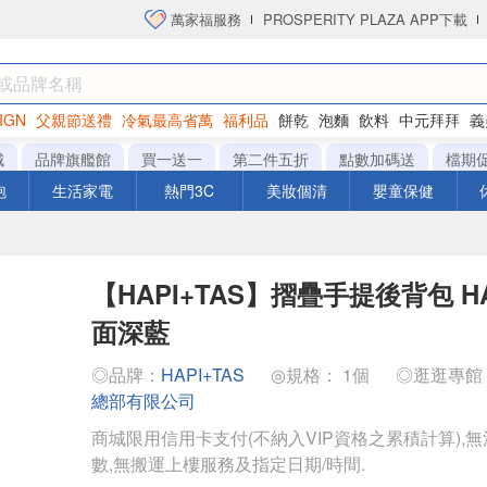
萬家福服務
PROSPERITY PLAZA APP下載
IGN
父親節送禮
冷氣最高省萬
福利品
餅乾
泡麵
飲料
中元拜拜
義
洋芋片
城
品牌旗艦館
買一送一
第二件五折
點數加碼送
檔期
泡
生活家電
熱門3C
美妝個清
嬰童保健
【HAPI+TAS】摺疊手提後背包 HA
面深藍
◎品牌：
HAPI+TAS
◎規格： 1個
◎逛逛專館
總部有限公司
商城限用信用卡支付(不納入VIP資格之累積計算),無
數,無搬運上樓服務及指定日期/時間.