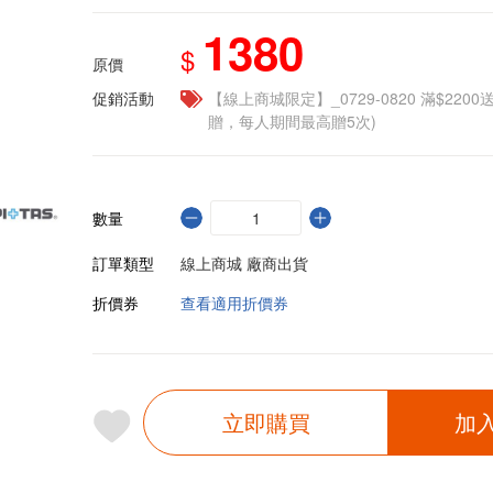
1380
$
原價
促銷活動
【線上商城限定】_0729-0820 滿$2200
贈，每人期間最高贈5次)
數量
訂單類型
線上商城 廠商出貨
折價券
查看適用折價券
立即購買
加