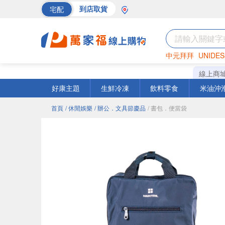
宅配
到店取貨
中元拜拜
UNIDES
巧克力
罐頭
海苔
線上商
好康主題
生鮮冷凍
飲料零食
米油沖
首頁
/ 休閒娛樂
/ 辦公．文具節慶品
/ 書包．便當袋