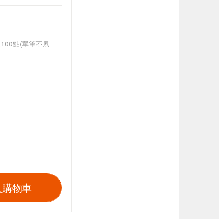
送100點(單筆不累
入購物車