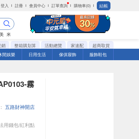
結帳
登入
註冊
會員中心
訂單查詢
購物車(0)
美
米
促銷
整箱購划算
活動總覽
家速配
超商取貨
休閒娛樂
日用生活
傢俱寢飾
服飾鞋包
P0103-霧
：
五路財神開店
法用錢包/紅利點