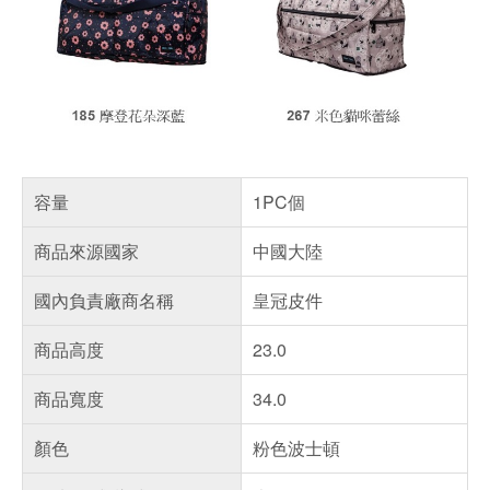
容量
1PC個
商品來源國家
中國大陸
國內負責廠商名稱
皇冠皮件
商品高度
23.0
商品寬度
34.0
顏色
粉色波士頓