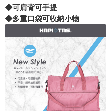
◆可肩背可手提
◆多重口袋可收納小物