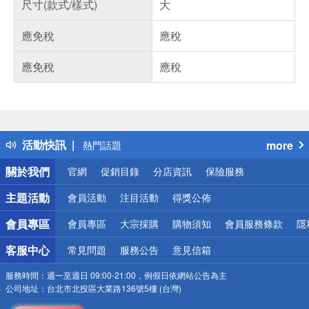
尺寸(款式/樣式)
大
應免稅
應稅
應免稅
應稅
偏遠地區配送
詐騙網頁！請小心！
得獎公告
活動快訊
more
熱門話題
銀行優惠
關於我們
官網
促銷目錄
分店資訊
保險服務
偏遠地區配送
詐騙網頁！請小心！
主題活動
會員活動
注目活動
得獎公佈
會員專區
會員專區
大宗採購
購物須知
會員服務條款
隱
客服中心
常見問題
服務公告
意見信箱
服務時間：
週一至週日 09:00-21:00，例假日依網站公告為主
公司地址：
台北市北投區大業路136號5樓 (台灣)