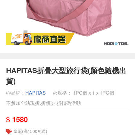
HAPITAS折疊大型旅行袋(顏色隨機出
貨)
◎品牌：
HAPITAS
◎規格： 1PC個 x 1 x 1PC個
不參加全站現折.折價券.折扣碼活動
$
1580
皇冠(滿1500免運)