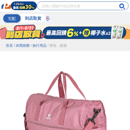
宅配
到店取貨
首頁
/ 休閒娛樂
/ 旅行用品
/ 背包．提袋