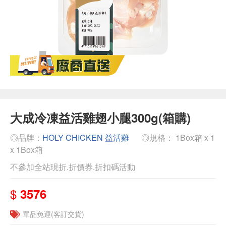
大成冷凍益活雞翅小腿300g(箱購)
◎品牌：
HOLY CHICKEN 益活雞
◎規格： 1Box箱 x 1
x 1Box箱
不參加全站現折.折價券.折扣碼活動
$
3576
單品免運(客訂交貨)