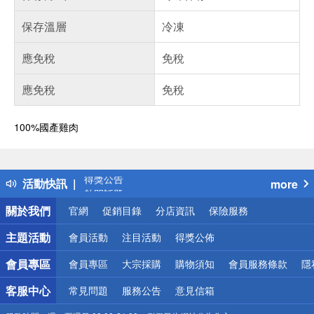
保存溫層
冷凍
應免稅
免稅
應免稅
免稅
100%國產雞肉
偏遠地區配送
詐騙網頁！請小心！
得獎公告
活動快訊
more
熱門話題
銀行優惠
關於我們
官網
促銷目錄
分店資訊
保險服務
偏遠地區配送
詐騙網頁！請小心！
主題活動
會員活動
注目活動
得獎公佈
會員專區
會員專區
大宗採購
購物須知
會員服務條款
隱
客服中心
常見問題
服務公告
意見信箱