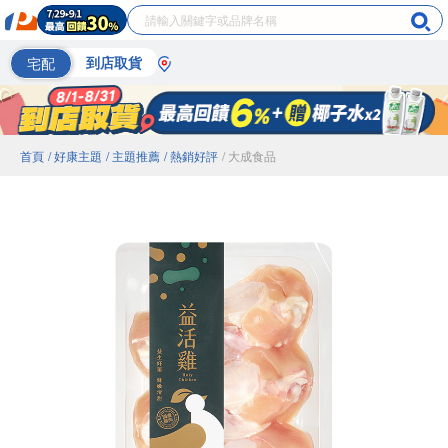
宅配
到店取貨
首頁
/ 好康主題
/ 主題推薦
/ 熱銷好評
/ 大成食品