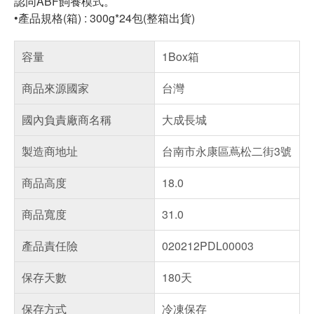
認同ABF飼養模式。
•產品規格(箱) : 300g*24包(整箱出貨)
容量
1Box箱
商品來源國家
台灣
國內負責廠商名稱
大成長城
製造商地址
台南市永康區蔦松二街3號
商品高度
18.0
商品寬度
31.0
產品責任險
020212PDL00003
保存天數
180天
保存方式
冷凍保存