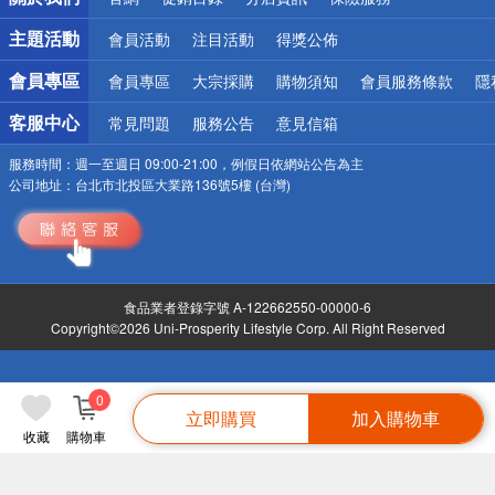
偏遠地區配送
詐騙網頁！請小心！
主題活動
會員活動
注目活動
得獎公佈
會員專區
會員專區
大宗採購
購物須知
會員服務條款
隱
客服中心
常見問題
服務公告
意見信箱
服務時間：
週一至週日 09:00-21:00，例假日依網站公告為主
公司地址：
台北市北投區大業路136號5樓 (台灣)
食品業者登錄字號 A-122662550-00000-6
Copyright©2026 Uni-Prosperity Lifestyle Corp. All Right Reserved
0
立即購買
加入購物車
收藏
購物車