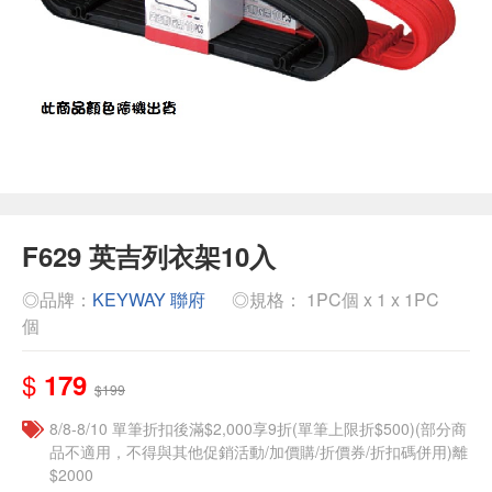
F629 英吉列衣架10入
◎品牌：
KEYWAY 聯府
◎規格： 1PC個 x 1 x 1PC
個
$
179
$199
8/8-8/10 單筆折扣後滿$2,000享9折(單筆上限折$500)(部分商
品不適用，不得與其他促銷活動/加價購/折價券/折扣碼併用)離
$2000