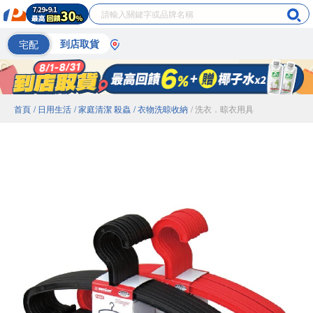
宅配
到店取貨
首頁
/ 日用生活
/ 家庭清潔 殺蟲
/ 衣物洗晾收納
/ 洗衣．晾衣用具