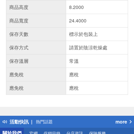
商品高度
8.2000
商品寬度
24.4000
保存天數
標示於包裝上
保存方式
請置於陰涼乾燥處
保存溫層
常溫
應免稅
應稅
應免稅
應稅
偏遠地區配送
詐騙網頁！請小心！
得獎公告
活動快訊
more
熱門話題
銀行優惠
關於我們
官網
促銷目錄
分店資訊
保險服務