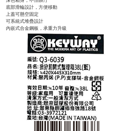
底部滑輪設計，方便移動
上蓋可懸空固定
可系統式堆疊設計
內嵌式合金鋼板，承重力升級