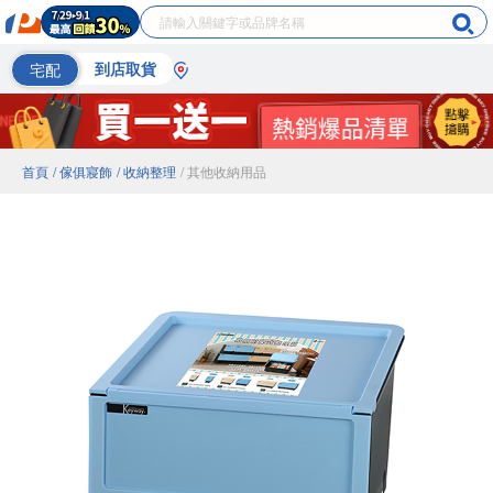
宅配
到店取貨
首頁
/ 傢俱寢飾
/ 收納整理
/ 其他收納用品