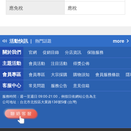
應免稅
應稅
偏遠地區配送
詐騙網頁！請小心！
得獎公告
活動快訊
more
熱門話題
銀行優惠
關於我們
官網
促銷目錄
分店資訊
保險服務
偏遠地區配送
詐騙網頁！請小心！
主題活動
會員活動
注目活動
得獎公佈
會員專區
會員專區
大宗採購
購物須知
會員服務條款
隱
客服中心
常見問題
服務公告
意見信箱
服務時間：
週一至週日 09:00-21:00，例假日依網站公告為主
公司地址：
台北市北投區大業路136號5樓 (台灣)