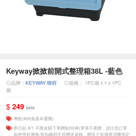
Keyway掀掀前開式整理箱38L -藍色
◎品牌：
KEYWAY 聯府
◎規格： 1PC個 x 1 x 1PC
個
$
249
$498
專館(800免基本運費)
即日起-9/1 不限金額下單贈$200券(單筆不累贈，請注意訂單
如使用折價券/折扣碼則不符贈送資格，贈送之折價券消費指定