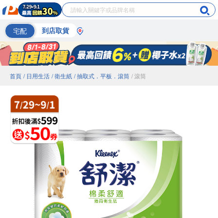
宅配
到店取貨
首頁
/ 日用生活
/ 衛生紙
/ 抽取式．平板．滾筒
/ 滾筒