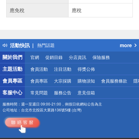
應免稅
應稅
偏遠地區配送
詐騙網頁！請小心！
得獎公告
活動快訊
more
熱門話題
銀行優惠
關於我們
官網
促銷目錄
分店資訊
保險服務
偏遠地區配送
詐騙網頁！請小心！
主題活動
會員活動
注目活動
得獎公佈
會員專區
會員專區
大宗採購
購物須知
會員服務條款
隱
客服中心
常見問題
服務公告
意見信箱
服務時間：
週一至週日 09:00-21:00，例假日依網站公告為主
公司地址：
台北市北投區大業路136號5樓 (台灣)