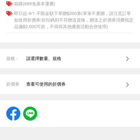
箱購(699免基本運費)
即日起-9/1 不限金額下單贈$200券(單筆不累贈，請注意訂單
如使用折價券/折扣碼則不符贈送資格，贈送之折價券消費指定
品滿$2,000可折，不得與其他優惠活動合併使用)
規格：
請選擇數量、規格
折價券
查看可使用的折價券