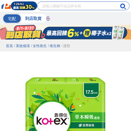
宅配
到店取貨
首頁
/ 美妝個清
/ 女性衛生
/ 衛生棉
/ 護墊