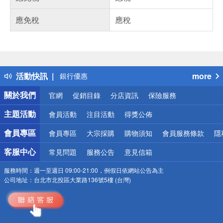
應免稅
應稅
偏遠地區配送
詐騙網頁！請小心！
得獎公告
熱門話題
活動快訊
more
銀行優惠
偏遠地區配送
關於我們
官網
促銷目錄
分店資訊
保險服務
詐騙網頁！請小心！
主題活動
會員活動
注目活動
得獎公佈
會員專區
會員專區
大宗採購
購物須知
會員服務條款
隱
客服中心
常見問題
服務公告
意見信箱
服務時間：
週一至週日 09:00-21:00，例假日依網站公告為主
公司地址：
台北市北投區大業路136號5樓 (台灣)