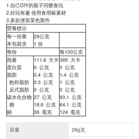
1.自己DIY的親子同樂食玩
2.好玩有趣 使用食用級素材
3.多款便當菜色製作
營養標示
每一份量
29公克
本包裝含
1 份
每份
每100公克
熱量
111.6 大卡
385 大卡
蛋白質
0 公克
0 公克
脂肪
0.4 公克
1.4 公克
飽和脂肪
0.3 公克
1 公克
反式脂肪
0 公克
0 公克
碳水化合物
27 公克
93.1 公克
糖
18.6 公克
64.1 公克
鈉
36 毫克
124 毫克
容量
29g克