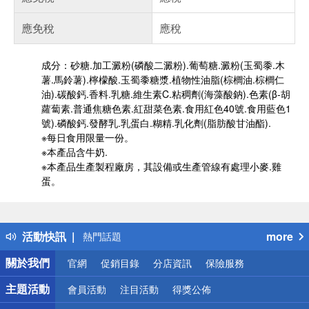
應免稅
應稅
成分：砂糖.加工澱粉(磷酸二澱粉).葡萄糖.澱粉(玉蜀黍.木
薯.馬鈴薯).檸檬酸.玉蜀黍糖漿.植物性油脂(棕櫚油.棕櫚仁
油).碳酸鈣.香料.乳糖.維生素C.粘稠劑(海藻酸鈉).色素(β-胡
蘿蔔素.普通焦糖色素.紅甜菜色素.食用紅色40號.食用藍色1
號).磷酸鈣.發酵乳.乳蛋白.糊精.乳化劑(脂肪酸甘油酯).
※每日食用限量一份。
※本產品含牛奶.
※本產品生產製程廠房，其設備或生產管線有處理小麥.雞
蛋。
偏遠地區配送
詐騙網頁！請小心！
得獎公告
活動快訊
more
熱門話題
銀行優惠
關於我們
官網
促銷目錄
分店資訊
保險服務
偏遠地區配送
詐騙網頁！請小心！
主題活動
會員活動
注目活動
得獎公佈