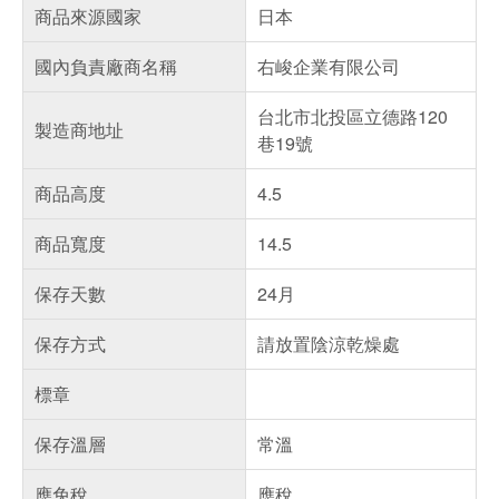
商品來源國家
日本
國內負責廠商名稱
右峻企業有限公司
台北市北投區立德路120
製造商地址
巷19號
商品高度
4.5
商品寬度
14.5
保存天數
24月
保存方式
請放置陰涼乾燥處
標章
保存溫層
常溫
應免稅
應稅