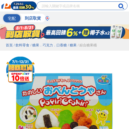
宅配
到店取貨
首頁
/ 飲料零食
/ 糖果．巧克力．口香糖
/ 糖果
/ 綜合糖果桶