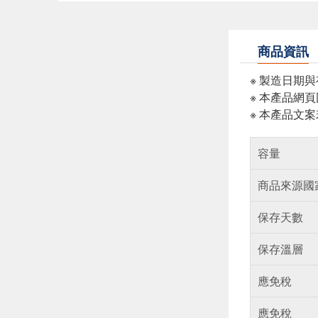
商品資訊
※ 製造日期
※ 本產品網
※ 本產品文
容量
商品來源國
保存天數
保存溫層
應免稅
應免稅