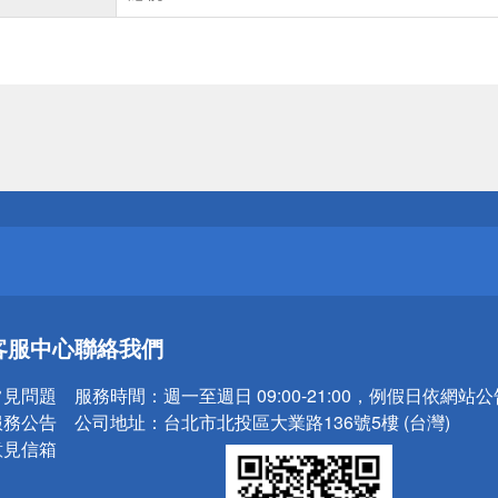
送
請小心！
送
客服中心
聯絡我們
請小心！
常見問題
服務時間：
週一至週日 09:00-21:00，例假日依網站
服務公告
公司地址：
台北市北投區大業路136號5樓 (台灣)
意見信箱