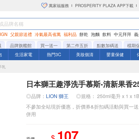
萬家福服務
PROSPERITY PLAZA APP下載
IGN
父親節送禮
冷氣最高省萬
福利品
餅乾
泡麵
飲料
中元拜拜
義
洋芋片
城
品牌旗艦館
買一送一
第二件五折
點數加碼送
檔期
泡
生活家電
熱門3C
美妝個清
嬰童保健
手乳
日本獅王趣淨洗手慕斯-清新果香25
◎品牌：
LION 獅王
◎規格： 250ml毫升 x 1 x 1
不參加全站現折優惠，折價券&折扣碼活動與買一
併用
107
$
原價