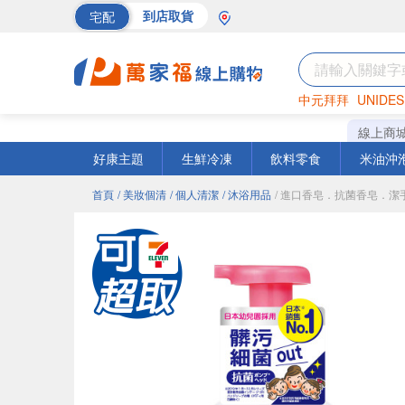
宅配
到店取貨
中元拜拜
UNIDES
巧克力
罐頭
海苔
線上商
好康主題
生鮮冷凍
飲料零食
米油沖
首頁
/ 美妝個清
/ 個人清潔
/ 沐浴用品
/ 進口香皂．抗菌香皂．潔