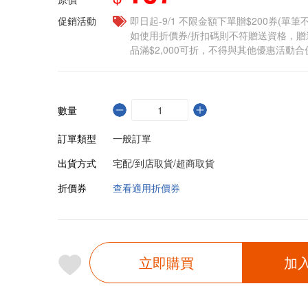
促銷活動
即日起-9/1 不限金額下單贈$200券(單
如使用折價券/折扣碼則不符贈送資格，
品滿$2,000可折，不得與其他優惠活動合
數量
訂單類型
一般訂單
出貨方式
宅配/到店取貨/超商取貨
折價券
查看適用折價券
立即購買
加