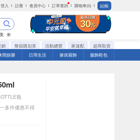
結帳
登入
註冊
會員中心
訂單查詢
購物車(0)
美
米
促銷
整箱購划算
活動總覽
家速配
超商取貨
休閒娛樂
日用生活
傢俱寢飾
服飾鞋包
0ml
BOTTLE瓶
送一多件優惠不得