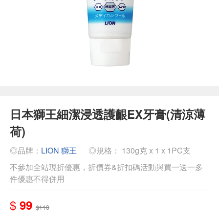
日本獅王細潔浸透護齦EX牙膏(清涼薄
荷)
◎品牌：
LION 獅王
◎規格： 130g克 x 1 x 1PC支
不參加全站現折優惠，折價券&折扣碼活動與買一送一多
件優惠不得併用
$
99
$118