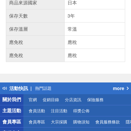
商品來源國家
日本
保存天數
3年
保存溫層
常溫
應免稅
應稅
應免稅
應稅
偏遠地區配送
詐騙網頁！請小心！
得獎公告
活動快訊
more
熱門話題
銀行優惠
關於我們
官網
促銷目錄
分店資訊
保險服務
偏遠地區配送
詐騙網頁！請小心！
主題活動
會員活動
注目活動
得獎公佈
會員專區
會員專區
大宗採購
購物須知
會員服務條款
隱