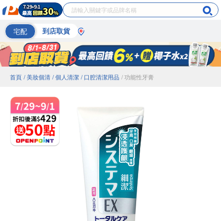
宅配
到店取貨
首頁
/ 美妝個清
/ 個人清潔
/ 口腔清潔用品
/ 功能性牙膏