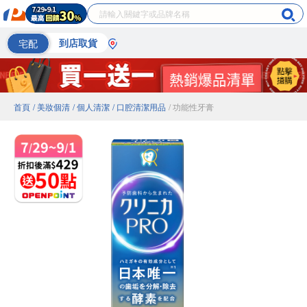
宅配
到店取貨
首頁
/ 美妝個清
/ 個人清潔
/ 口腔清潔用品
/ 功能性牙膏