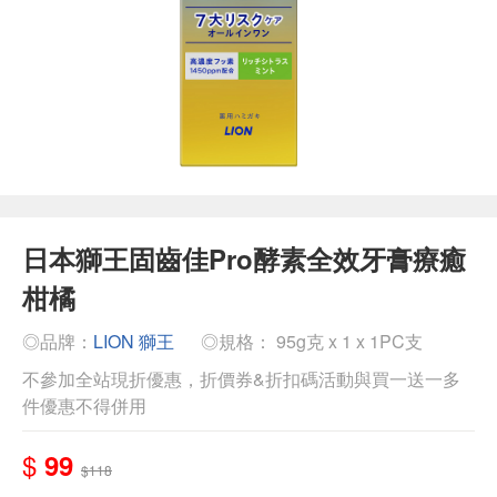
日本獅王固齒佳Pro酵素全效牙膏療癒
柑橘
◎品牌：
LION 獅王
◎規格： 95g克 x 1 x 1PC支
不參加全站現折優惠，折價券&折扣碼活動與買一送一多
件優惠不得併用
$
99
$118