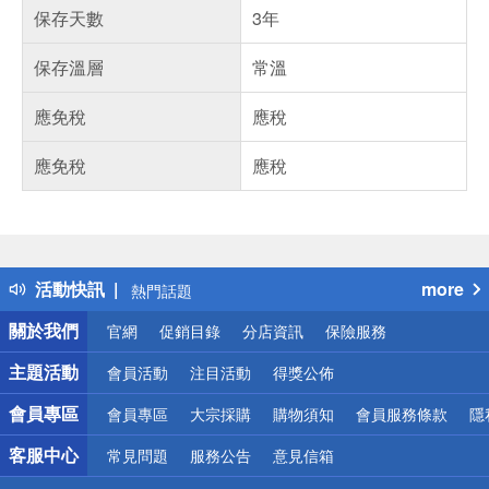
保存天數
3年
保存溫層
常溫
應免稅
應稅
應免稅
應稅
偏遠地區配送
詐騙網頁！請小心！
得獎公告
活動快訊
more
熱門話題
銀行優惠
關於我們
官網
促銷目錄
分店資訊
保險服務
偏遠地區配送
詐騙網頁！請小心！
主題活動
會員活動
注目活動
得獎公佈
會員專區
會員專區
大宗採購
購物須知
會員服務條款
隱
客服中心
常見問題
服務公告
意見信箱