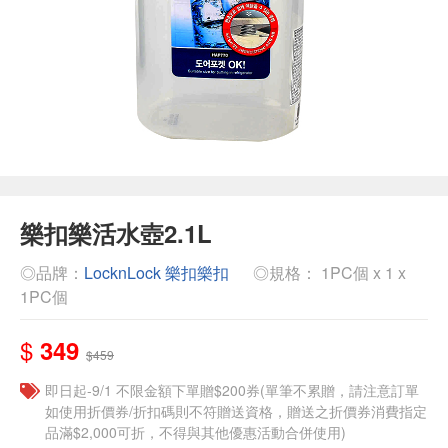
樂扣樂活水壺2.1L
◎品牌：
LocknLock 樂扣樂扣
◎規格： 1PC個 x 1 x
1PC個
$
349
$459
即日起-9/1 不限金額下單贈$200券(單筆不累贈，請注意訂單
如使用折價券/折扣碼則不符贈送資格，贈送之折價券消費指定
品滿$2,000可折，不得與其他優惠活動合併使用)