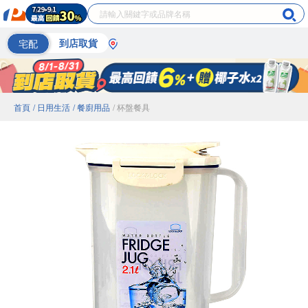
宅配
到店取貨
首頁
/ 日用生活
/ 餐廚用品
/ 杯盤餐具