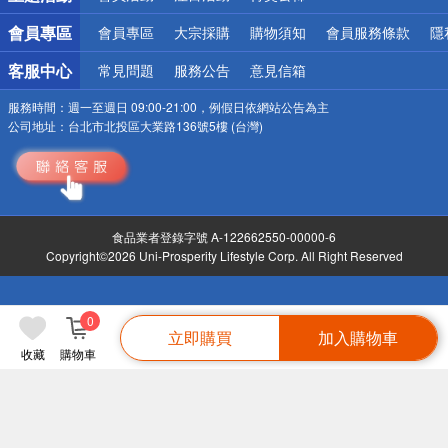
會員專區
會員專區
大宗採購
購物須知
會員服務條款
隱
客服中心
常見問題
服務公告
意見信箱
服務時間：
週一至週日 09:00-21:00，例假日依網站公告為主
公司地址：
台北市北投區大業路136號5樓 (台灣)
食品業者登錄字號 A-122662550-00000-6
Copyright©2026 Uni-Prosperity Lifestyle Corp. All Right Reserved
0
立即購買
加入購物車
收藏
購物車