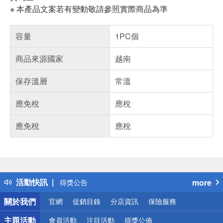
※ 本產品文案若有變動敬請參照實際商品為準
容量
1PC個
商品來源國家
越南
保存溫層
常溫
應免稅
應稅
應免稅
應稅
偏遠地區配送
詐騙網頁！請小心！
得獎公告
活動快訊
more
熱門話題
銀行優惠
關於我們
官網
促銷目錄
分店資訊
保險服務
偏遠地區配送
詐騙網頁！請小心！
主題活動
會員活動
注目活動
得獎公佈