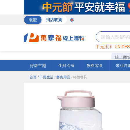
宅配
到店取貨
中元拜拜
UNIDES
巧克力
罐頭
咖啡
線上商
好康主題
生鮮冷凍
飲料零食
米油沖
首頁
/ 日用生活
/ 餐廚用品
/ 杯盤餐具