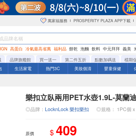
萬家福服務
PROSPERITY PLAZA APP下載
IGN
高蛋白
冷氣最高省萬
福利品
餅乾
泡麵
飲料
中元拜拜
義美
海苔
城
品牌旗艦館
買一送一
第二件五折
點數加碼送
檔期
泡
生活家電
熱門3C
美妝個清
嬰童保健
樂扣立臥兩用PET水壺1.9L-莫蘭
◎品牌：
LocknLock 樂扣樂扣
◎規格： 1PC個 x 
409
$
原價