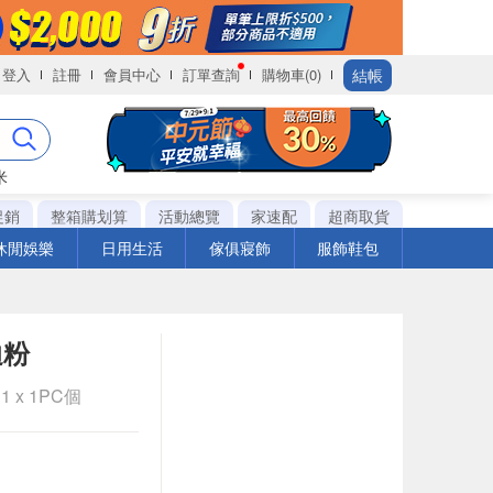
結帳
登入
註冊
會員中心
訂單查詢
購物車(0)
米
促銷
整箱購划算
活動總覽
家速配
超商取貨
休閒娛樂
日用生活
傢俱寢飾
服飾鞋包
迪粉
1 x 1PC個