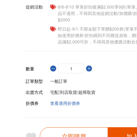
促銷活動
8/8-8/10 單筆折扣後滿$2,000享9折(單
品不適用，不得與其他促銷活動/加價購/折
$2000
即日起-9/1 不限金額下單贈$200券(單
如使用折價券/折扣碼則不符贈送資格，
品滿$2,000可折，不得與其他優惠活動合
數量
訂單類型
一般訂單
出貨方式
宅配/到店取貨/超商取貨
折價券
查看適用折價券
立即購買
加