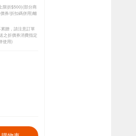
筆上限折$500)(部分商
價券/折扣碼併用)離
筆不累贈，請注意訂單
贈送之折價券消費指定
併使用)
入購物車